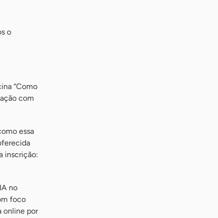
os o
icina “Como
amação com
 como essa
oferecida
 inscrição:
 IA no
com foco
 online por