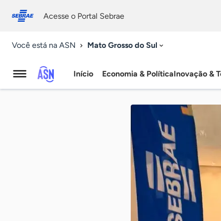
Fale
Acessibilidade
conosco
0
Acesse o Portal Sebrae
9
Mato Grosso do Sul
Você está na ASN
Início
Economia & Política
Inovação & T
Agência
Sebrae
de
Notícias