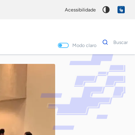
acessibilidade
Dados
Buscar
para
Modo claro
busca
Palavra
chave