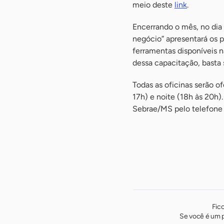
meio deste
link
.
Encerrando o mês, no dia 29
negócio” apresentará os pr
ferramentas disponíveis n
dessa capacitação, basta 
Todas as oficinas serão o
17h) e noite (18h às 20h
Sebrae/MS pelo telefone
Fic
Se você é um p