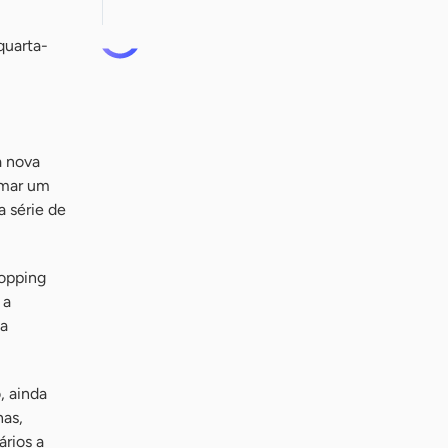
quarta-
a nova
rmar um
 série de
hopping
 a
da
, ainda
nas,
rios a