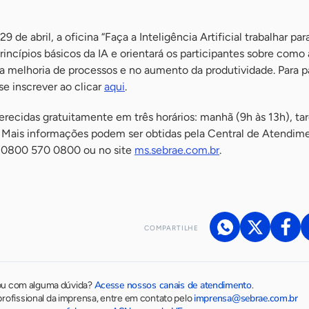
 de abril, a oficina “Faça a Inteligência Artificial trabalhar par
incípios básicos da IA e orientará os participantes sobre como 
a melhoria de processos e no aumento da produtividade. Para pa
se inscrever ao clicar
aqui
.
ferecidas gratuitamente em três horários: manhã (9h às 13h), ta
). Mais informações podem ser obtidas pela Central de Atendim
 0800 570 0800 ou no site
ms.sebrae.com.br
.
COMPARTILHE
Acesse nossos canais de atendimento
ou com alguma dúvida?
.
imprensa@sebrae.com.br
rofissional da imprensa, entre em contato pelo