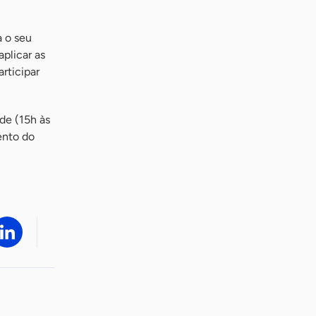
a o seu
aplicar as
rticipar
rde (15h às
ento do