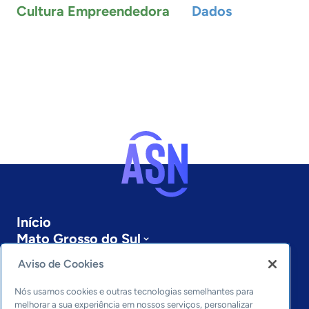
Cultura Empreendedora
Dados
Início
Mato Grosso do Sul
Sobre a ASN
Aviso de Cookies
Últimas notícias
Entre em contato
Nós usamos cookies e outras tecnologias semelhantes para
Editorias
melhorar a sua experiência em nossos serviços, personalizar