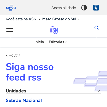
Fale
Acessibilidade
conosco
0
acessibilidade
9
Mato Grosso do Sul
Você está na ASN
Dados
para
busca
Agência
Início
Editorias
Palavra
Sebrae
chave
de
VOLTAR
Notícias
Siga nosso
feed rss
Unidades
Sebrae Nacional