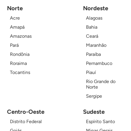
Norte
Nordeste
Acre
Alagoas
Amapá
Bahia
Amazonas
Ceará
Pará
Maranhão
Rondônia
Paraíba
Roraima
Pernambuco
Tocantins
Piauí
Rio Grande do
Norte
Sergipe
Centro-Oeste
Sudeste
Distrito Federal
Espírito Santo
Goiás
Minas Gerais