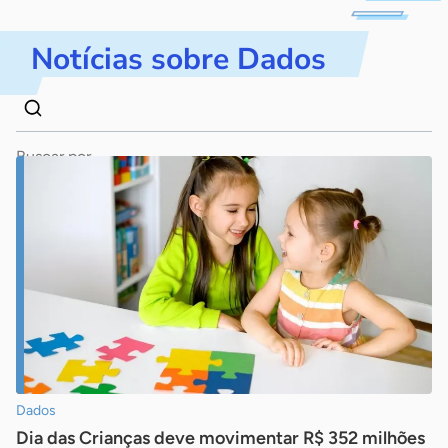
Notícias sobre Dados
Dados
Palavra
para
chave
busca
Pesquisar
Dados
Dia das Crianças deve movimentar R$ 352 milhões