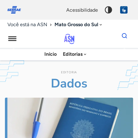
Fale
Acessibilidade
conosco
0
acessibilidade
9
Mato Grosso do Sul
Você está na ASN
Dados
para
busca
Agência
Início
Editorias
Palavra
Sebrae
chave
de
EDITORIA
Dados
Notícias