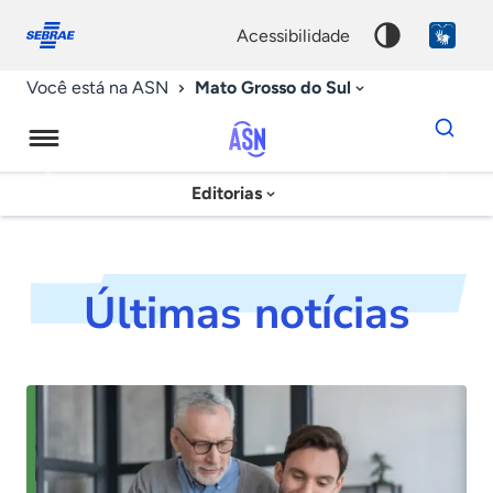
Fale
Acessibilidade
conosco
0
acessibilidade
9
Mato Grosso do Sul
Você está na ASN
Dados
para
busca
Agência
Editorias
Palavra
Sebrae
chave
de
Notícias
Últimas notícias