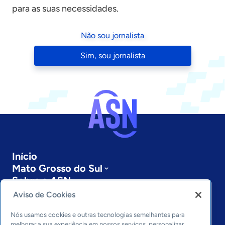
para as suas necessidades.
Não sou jornalista
Sim, sou jornalista
Início
Mato Grosso do Sul
Sobre a ASN
Últimas notícias
Aviso de Cookies
Entre em contato
Editorias
Nós usamos cookies e outras tecnologias semelhantes para
melhorar a sua experiência em nossos serviços, personalizar