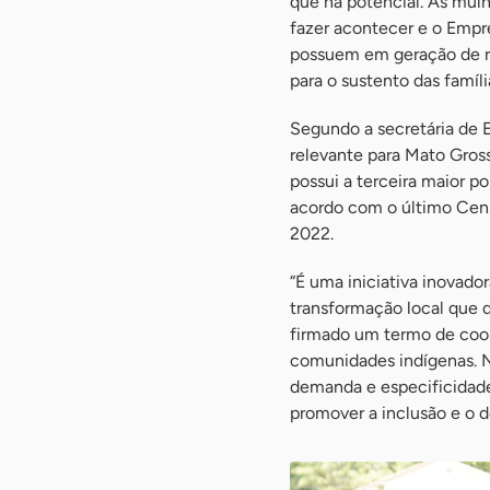
que há potencial. As mul
fazer acontecer e o Empre
possuem em geração de re
para o sustento das famíl
Segundo a secretária de E
relevante para Mato Gross
possui a terceira maior p
acordo com o último Censo
2022.
“É uma iniciativa inovad
transformação local que d
firmado um termo de coop
comunidades indígenas. No
demanda e especificidade 
promover a inclusão e o 