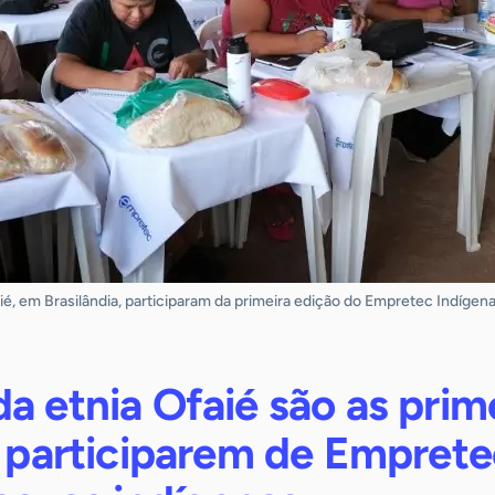
ié, em Brasilândia, participaram da primeira edição do Empretec Indígena
a etnia Ofaié são as prim
a participarem de Empret