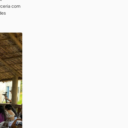
rceria com
des