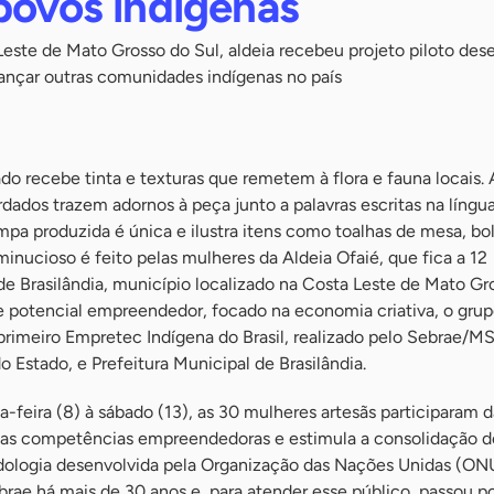
povos indígenas
Leste de Mato Grosso do Sul, aldeia recebeu projeto piloto des
ançar outras comunidades indígenas no país
ado recebe tinta e texturas que remetem à flora e fauna locais.
ordados trazem adornos à peça junto a palavras escritas na líng
pa produzida é única e ilustra itens como toalhas de mesa, bol
minucioso é feito pelas mulheres da Aldeia Ofaié, que fica a 12
de Brasilândia, município localizado na Costa Leste de Mato Gr
e potencial empreendedor, focado na economia criativa, o grup
primeiro Empretec Indígena do Brasil, realizado pelo Sebrae/M
 Estado, e Prefeitura Municipal de Brasilândia.
feira (8) à sábado (13), as 30 mulheres artesãs participaram d
a as competências empreendedoras e estimula a consolidação 
dologia desenvolvida pela Organização das Nações Unidas (ON
ebrae há mais de 30 anos e, para atender esse público, passou p