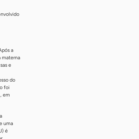
envolvido
 Após a
ua materna
sas e
osso do
o foi
S, em
a
de uma
U) é
or