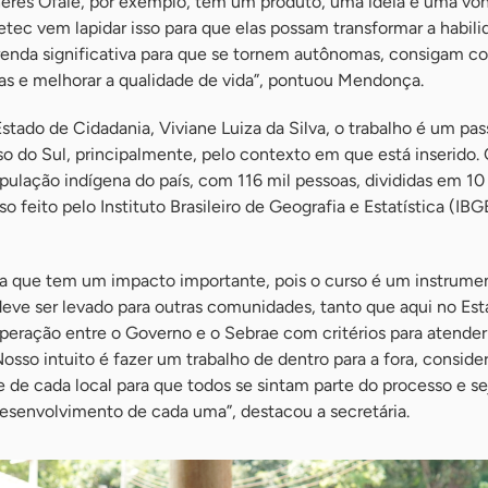
heres Ofaié, por exemplo, têm um produto, uma ideia e uma vo
tec vem lapidar isso para que elas possam transformar a habil
nda significativa para que se tornem autônomas, consigam con
ias e melhorar a qualidade de vida”, pontuou Mendonça.
stado de Cidadania, Viviane Luiza da Silva, o trabalho é um pas
o do Sul, principalmente, pelo contexto em que está inserido.
opulação indígena do país, com 116 mil pessoas, divididas em 10 
 feito pelo Instituto Brasileiro de Geografia e Estatística (IBG
ora que tem um impacto importante, pois o curso é um instrume
eve ser levado para outras comunidades, tanto que aqui no Est
eração entre o Governo e o Sebrae com critérios para atender 
sso intuito é fazer um trabalho de dentro para a fora, conside
de cada local para que todos se sintam parte do processo e se
desenvolvimento de cada uma”, destacou a secretária.