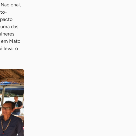
 Nacional,
ato-
mpacto
é uma das
ulheres
de em Mato
é levar o