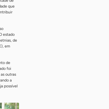
ntade de
idade que
tribuir
so
 O estado
etnias, de
E), em
nto de
ado foi
as outras
rando a
ja possível