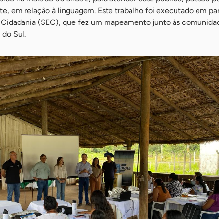
te, em relação à linguagem. Este trabalho foi executado em pa
de Cidadania (SEC), que fez um mapeamento junto às comunida
 do Sul.