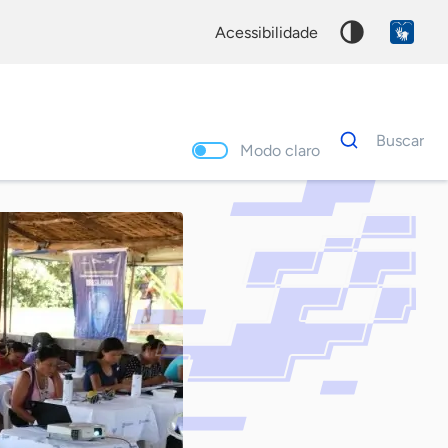
acessibilidade
Dados
Buscar
para
Modo claro
busca
Palavra
chave