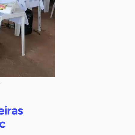
.
eiras
ec