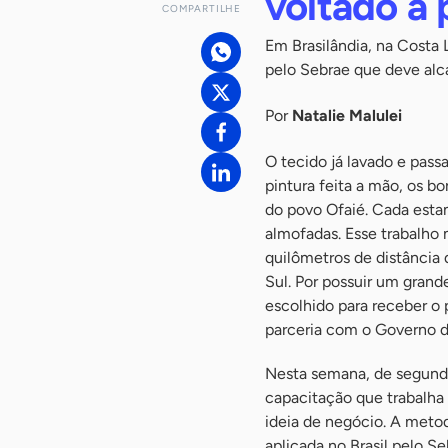
voltado a 
COMPARTILHE
Em Brasilândia, na Costa 
pelo Sebrae que deve alc
Por
Natalie Malulei
O tecido já lavado e pass
pintura feita a mão, os b
do povo Ofaié. Cada estam
almofadas. Esse trabalho 
quilômetros de distância 
Sul. Por possuir um grand
escolhido para receber o 
parceria com o Governo do
Nesta semana, de segunda-
capacitação que trabalh
ideia de negócio. A meto
aplicada no Brasil pelo S