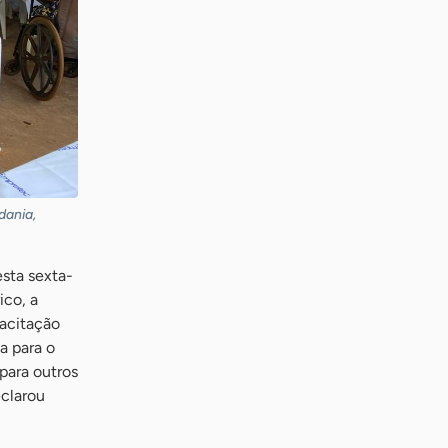
dania,
sta sexta-
ico, a
acitação
a para o
para outros
eclarou