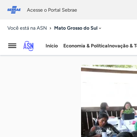
Fale
Acessibilidade
conosco
0
Acesse o Portal Sebrae
9
Mato Grosso do Sul
Você está na ASN
Início
Economia & Política
Inovação & T
Agência
Sebrae
de
Notícias