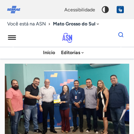
Fale
Acessibilidade
conosco
0
acessibilidade
9
Mato Grosso do Sul
Você está na ASN
Dados
para
busca
Agência
Início
Editorias
Palavra
Sebrae
chave
de
Notícias