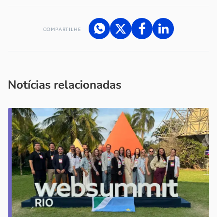
COMPARTILHE
Acesse nossos canais de atendimento
Ficou com alguma dúvida?
.
Se
você é um profissional da imprensa, entre em contato pelo
imprensa@sebrae.com.br
fale com a ASN em cada UF
ou
Notícias relacionadas