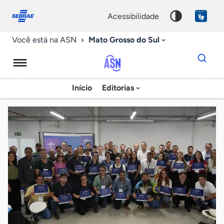
Fale
Acessibilidade
conosco
0
acessibilidade
9
Mato Grosso do Sul
Você está na ASN
Dados
para
busca
Agência
Início
Editorias
Palavra
Sebrae
chave
de
Notícias