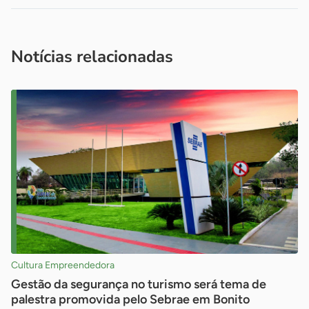
Acesse nossos canais de atendimento
Ficou com alguma dúvida?
.
Se
você é um profissional da imprensa, entre em contato pelo
imprensa@sebrae.com.br
fale com a ASN em cada UF
ou
Notícias relacionadas
Cultura Empreendedora
Gestão da segurança no turismo será tema de
palestra promovida pelo Sebrae em Bonito