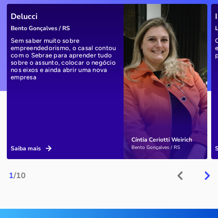
Delucci
Bento Gonçalves / RS
L
Sem saber muito sobre
empreendedorismo, o casal contou
com o Sebrae para aprender tudo
sobre o assunto, colocar o negócio
nos eixos e ainda abrir uma nova
empresa
Cíntia Ceriotti Weirich
Bento Gonçalves / RS
Saiba mais
1
/10