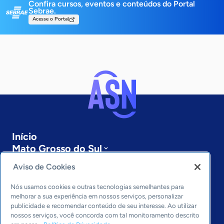
Confira cursos, eventos e conteúdos do Portal
Sebrae.
Acesse o Portal
Início
Mato Grosso do Sul
Sobre a ASN
Aviso de Cookies
Últimas notícias
Entre em contato
Nós usamos cookies e outras tecnologias semelhantes para
Editorias
melhorar a sua experiência em nossos serviços, personalizar
publicidade e recomendar conteúdo de seu interesse. Ao utilizar
Economia & Política
nossos serviços, você concorda com tal monitoramento descrito