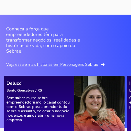
Conheça a força que
empreendedores têm para
transformar negócios, realidades e
histórias de vida, com o apoio do
Sebrae.
Veja essa e mais histórias em Personagens Sebrae
Delucci
Bento Gonçalves / RS
L
Sem saber muito sobre
empreendedorismo, o casal contou
com o Sebrae para aprender tudo
sobre o assunto, colocar o negócio
nos eixos e ainda abrir uma nova
empresa