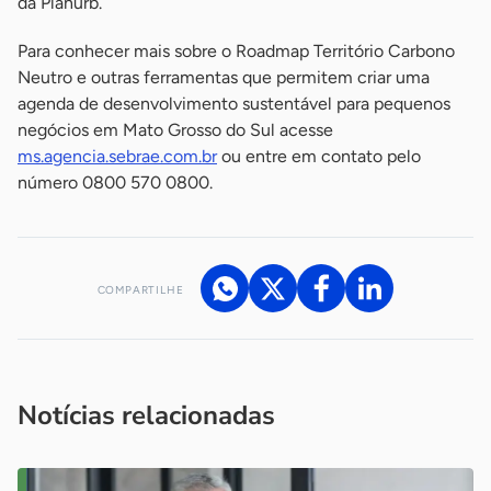
da Planurb.
Para conhecer mais sobre o Roadmap Território Carbono
Neutro e outras ferramentas que permitem criar uma
agenda de desenvolvimento sustentável para pequenos
negócios em Mato Grosso do Sul acesse
ms.agencia.sebrae.com.br
ou entre em contato pelo
número 0800 570 0800.
COMPARTILHE
Acesse nossos canais de atendimento
Ficou com alguma dúvida?
.
Se
você é um profissional da imprensa, entre em contato pelo
imprensa@sebrae.com.br
fale com a ASN em cada UF
ou
Notícias relacionadas