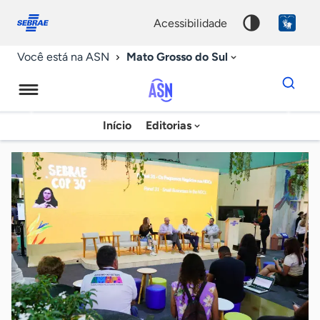
Fale
Acessibilidade
conosco
0
acessibilidade
9
Mato Grosso do Sul
Você está na ASN
Dados
para
busca
Agência
Início
Editorias
Palavra
Sebrae
chave
de
Notícias