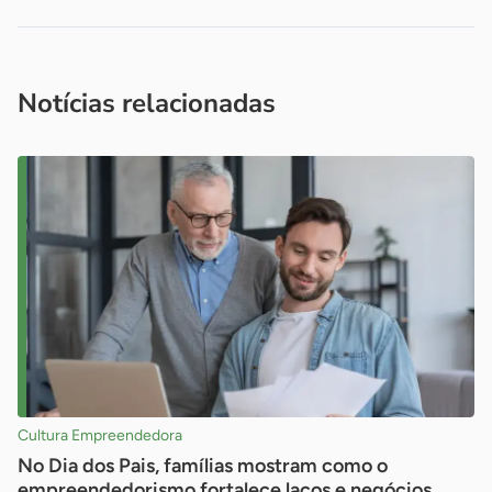
Acesse nossos canais de atendimento
Ficou com alguma dúvida?
.
Se
você é um profissional da imprensa, entre em contato pelo
imprensa@sebrae.com.br
fale com a ASN em cada UF
ou
Notícias relacionadas
Cultura Empreendedora
No Dia dos Pais, famílias mostram como o
empreendedorismo fortalece laços e negócios