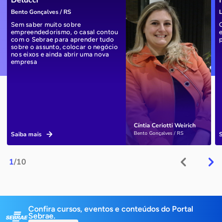
Delucci
Bento Gonçalves / RS
L
Sem saber muito sobre
empreendedorismo, o casal contou
com o Sebrae para aprender tudo
sobre o assunto, colocar o negócio
nos eixos e ainda abrir uma nova
empresa
Cíntia Ceriotti Weirich
Bento Gonçalves / RS
Saiba mais
1
/10
Confira cursos, eventos e conteúdos do Portal
Sebrae.