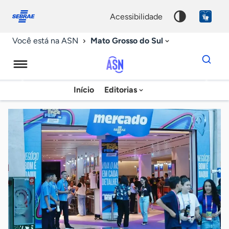
Fale
Acessibilidade
conosco
0
acessibilidade
9
Mato Grosso do Sul
Você está na ASN
Dados
para
busca
Agência
Início
Editorias
Palavra
Sebrae
chave
de
Notícias