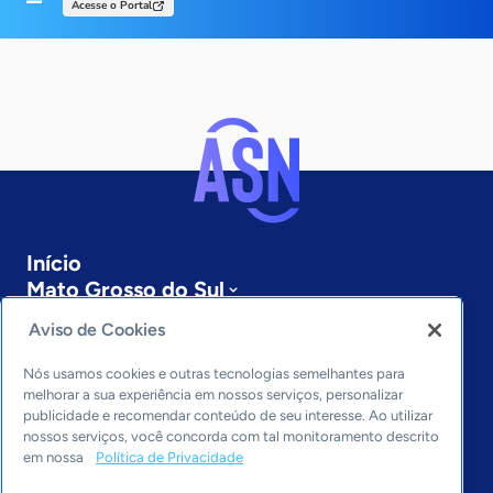
Acesse o Portal
Início
Mato Grosso do Sul
Sobre a ASN
Aviso de Cookies
Últimas notícias
Entre em contato
Nós usamos cookies e outras tecnologias semelhantes para
Editorias
melhorar a sua experiência em nossos serviços, personalizar
publicidade e recomendar conteúdo de seu interesse. Ao utilizar
Economia & Política
nossos serviços, você concorda com tal monitoramento descrito
em nossa
Política de Privacidade
Inovação & Tecnologia
Cultura empreendedora