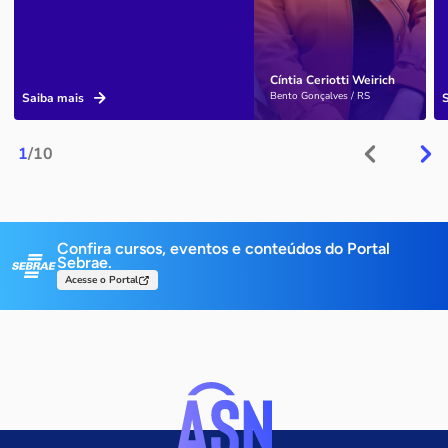
Cíntia Ceriotti Weirich
Bento Gonçalves / RS
Saiba mais
1
/10
Confira cursos, eventos e conteúdos do Portal
Sebrae.
Acesse o Portal