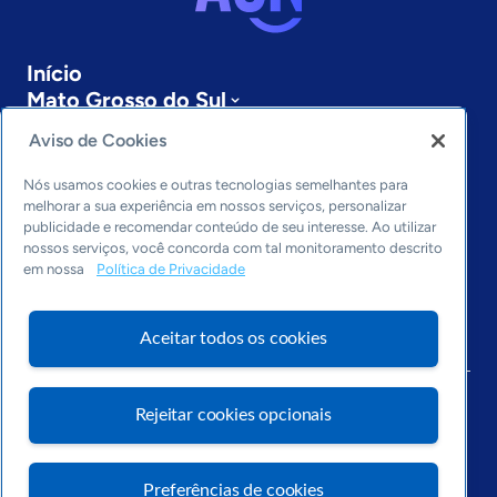
Início
Mato Grosso do Sul
Sobre a ASN
Aviso de Cookies
Últimas notícias
Entre em contato
Nós usamos cookies e outras tecnologias semelhantes para
Editorias
melhorar a sua experiência em nossos serviços, personalizar
publicidade e recomendar conteúdo de seu interesse. Ao utilizar
Economia & Política
nossos serviços, você concorda com tal monitoramento descrito
em nossa
Política de Privacidade
Inovação & Tecnologia
Cultura empreendedora
Dados
Aceitar todos os cookies
Arquivo
Rejeitar cookies opcionais
Preferências de cookies