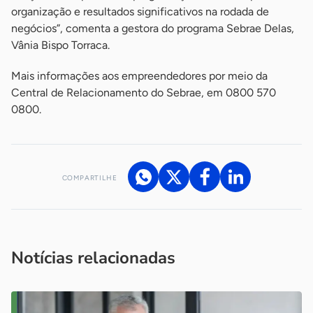
organização e resultados significativos na rodada de
negócios”, comenta a gestora do programa Sebrae Delas,
Vânia Bispo Torraca.
Mais informações aos empreendedores por meio da
Central de Relacionamento do Sebrae, em 0800 570
0800.
COMPARTILHE
Acesse nossos canais de atendimento
Ficou com alguma dúvida?
.
Se
você é um profissional da imprensa, entre em contato pelo
imprensa@sebrae.com.br
fale com a ASN em cada UF
ou
Notícias relacionadas