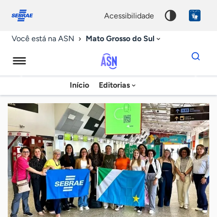
Fale
Acessibilidade
conosco
0
acessibilidade
9
Mato Grosso do Sul
Você está na ASN
Dados
para
busca
Agência
Início
Editorias
Palavra
Sebrae
chave
de
Notícias