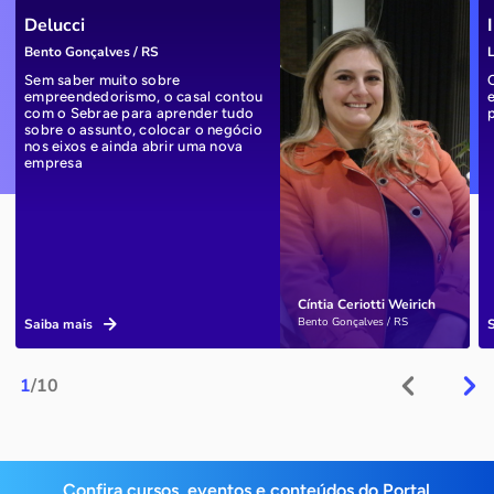
Delucci
Bento Gonçalves / RS
L
Sem saber muito sobre
empreendedorismo, o casal contou
com o Sebrae para aprender tudo
sobre o assunto, colocar o negócio
nos eixos e ainda abrir uma nova
empresa
Cíntia Ceriotti Weirich
Bento Gonçalves / RS
Saiba mais
1
/10
Confira cursos, eventos e conteúdos do Portal