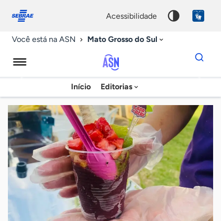
Fale
Acessibilidade
conosco
0
acessibilidade
9
Mato Grosso do Sul
Você está na ASN
Dados
para
busca
Agência
Início
Editorias
Palavra
Sebrae
chave
de
Notícias