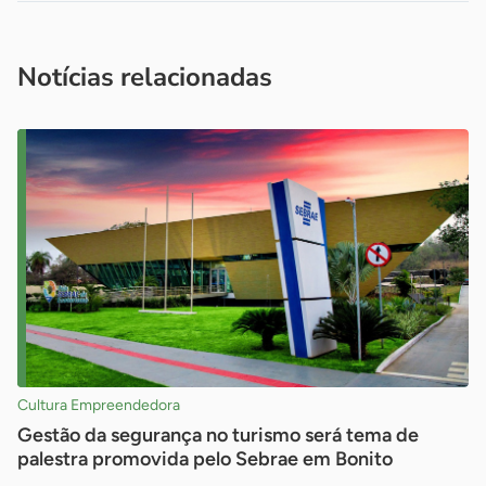
Acesse nossos canais de atendimento
Ficou com alguma dúvida?
.
Se
você é um profissional da imprensa, entre em contato pelo
imprensa@sebrae.com.br
fale com a ASN em cada UF
ou
Notícias relacionadas
Cultura Empreendedora
Gestão da segurança no turismo será tema de
palestra promovida pelo Sebrae em Bonito