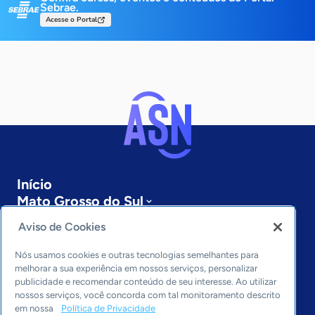
Sebrae.
Acesse o Portal
Início
Mato Grosso do Sul
Sobre a ASN
Aviso de Cookies
Últimas notícias
Entre em contato
Nós usamos cookies e outras tecnologias semelhantes para
Editorias
melhorar a sua experiência em nossos serviços, personalizar
publicidade e recomendar conteúdo de seu interesse. Ao utilizar
Economia & Política
nossos serviços, você concorda com tal monitoramento descrito
em nossa
Política de Privacidade
Inovação & Tecnologia