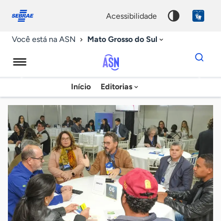
Fale
Acessibilidade
conosco
0
acessibilidade
9
Mato Grosso do Sul
Você está na ASN
Dados
para
busca
Agência
Início
Editorias
Palavra
Sebrae
chave
de
Notícias