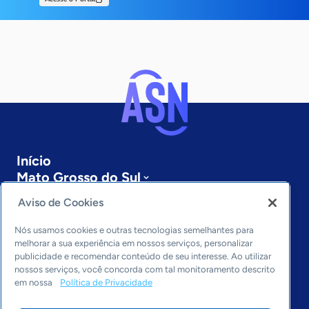
Início
Mato Grosso do Sul
Sobre a ASN
Aviso de Cookies
Últimas notícias
Entre em contato
Nós usamos cookies e outras tecnologias semelhantes para
Editorias
melhorar a sua experiência em nossos serviços, personalizar
publicidade e recomendar conteúdo de seu interesse. Ao utilizar
Economia & Política
nossos serviços, você concorda com tal monitoramento descrito
em nossa
Política de Privacidade
Inovação & Tecnologia
Cultura empreendedora