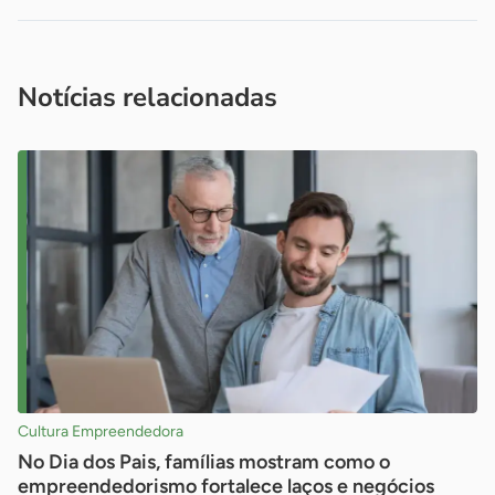
Acesse nossos canais de atendimento
Ficou com alguma dúvida?
.
Se
você é um profissional da imprensa, entre em contato pelo
imprensa@sebrae.com.br
fale com a ASN em cada UF
ou
Notícias relacionadas
Cultura Empreendedora
No Dia dos Pais, famílias mostram como o
empreendedorismo fortalece laços e negócios