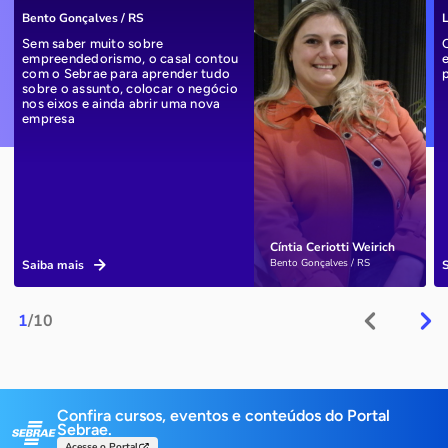
Bento Gonçalves / RS
L
Sem saber muito sobre
empreendedorismo, o casal contou
com o Sebrae para aprender tudo
sobre o assunto, colocar o negócio
nos eixos e ainda abrir uma nova
empresa
Cíntia Ceriotti Weirich
Bento Gonçalves / RS
Saiba mais
1
/10
Confira cursos, eventos e conteúdos do Portal
Sebrae.
Acesse o Portal