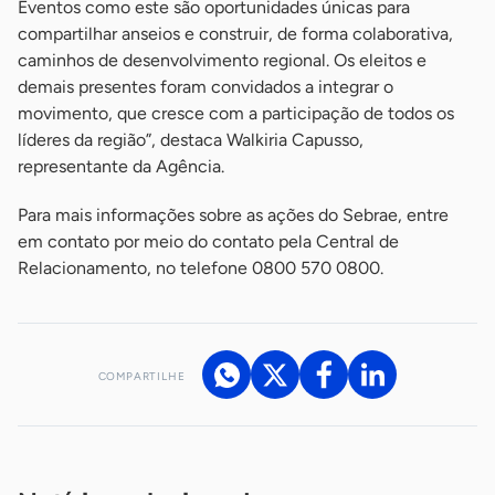
Eventos como este são oportunidades únicas para
compartilhar anseios e construir, de forma colaborativa,
caminhos de desenvolvimento regional. Os eleitos e
demais presentes foram convidados a integrar o
movimento, que cresce com a participação de todos os
líderes da região”, destaca Walkiria Capusso,
representante da Agência.
Para mais informações sobre as ações do Sebrae, entre
em contato por meio do contato pela Central de
Relacionamento, no telefone 0800 570 0800.
COMPARTILHE
Acesse nossos canais de atendimento
Ficou com alguma dúvida?
.
Se
você é um profissional da imprensa, entre em contato pelo
imprensa@sebrae.com.br
fale com a ASN em cada UF
ou