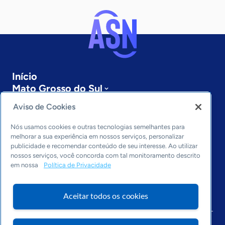
Início
Mato Grosso do Sul
Sobre a ASN
Aviso de Cookies
Últimas notícias
Entre em contato
Nós usamos cookies e outras tecnologias semelhantes para
Editorias
melhorar a sua experiência em nossos serviços, personalizar
publicidade e recomendar conteúdo de seu interesse. Ao utilizar
Economia & Política
nossos serviços, você concorda com tal monitoramento descrito
em nossa
Política de Privacidade
Inovação & Tecnologia
Cultura empreendedora
Dados
Aceitar todos os cookies
Arquivo