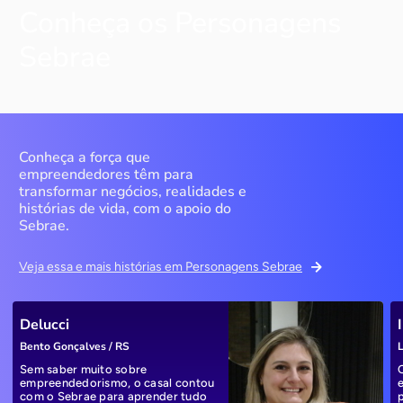
Conheça os Personagens
Sebrae
Conheça a força que
empreendedores têm para
transformar negócios, realidades e
histórias de vida, com o apoio do
Sebrae.
Veja essa e mais histórias em Personagens Sebrae
Delucci
Bento Gonçalves / RS
L
Sem saber muito sobre
empreendedorismo, o casal contou
com o Sebrae para aprender tudo