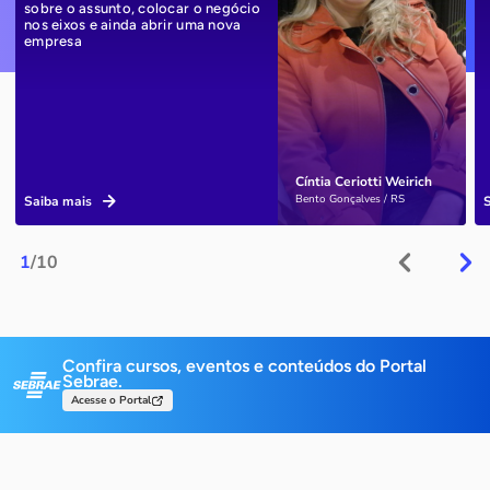
sobre o assunto, colocar o negócio
nos eixos e ainda abrir uma nova
empresa
Cíntia Ceriotti Weirich
Bento Gonçalves / RS
Saiba mais
1
/10
Confira cursos, eventos e conteúdos do Portal
Sebrae.
Acesse o Portal