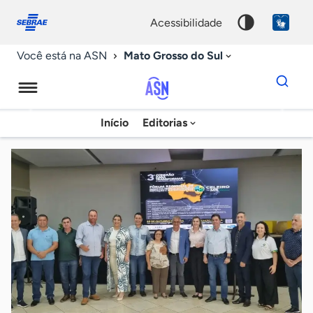
Fale
Acessibilidade
conosco
0
acessibilidade
9
Mato Grosso do Sul
Você está na ASN
Dados
para
busca
Agência
Início
Editorias
Palavra
Sebrae
chave
de
Notícias