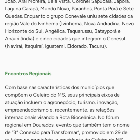
João, Aral Moreira, Bela Vista, Coronel Sapucaia, Japorã,
Laguna Carapã, Mundo Novo, Paranhos, Ponta Porã e Sete
Quedas. Enquanto o grupo Conevale uniu sete cidades da
região Vale do Ivinhema (Ivinhema, Nova Andradina, Novo
Horizonte do Sul, Angélica, Taquarussu, Batayporã e
Anaurilândia) e cinco cidades que integram o Conesul
(Naviraí, Itaquiraí, Iguatemi, Eldorado, Tacuru).
-
Encontros Regionais
Com base nas características dos municípios que
compõem o Celeiro do MS, seus principais eixos de
atuação incluem o agronegócio, turismo, inovação,
empreendedorismo e, recentemente, as relações
internacionais visando a Rota Bioceânica. No fórum
regional em Dourados, evento que também tem o nome
de “3° Conexão para Transformar”, promovido em 29 de
outubro no município, o presidente do Celeiro do MS