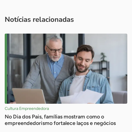
Acesse nossos canais de atendimento
Ficou com alguma dúvida?
.
Se
você é um profissional da imprensa, entre em contato pelo
imprensa@sebrae.com.br
fale com a ASN em cada UF
ou
Notícias relacionadas
Cultura Empreendedora
No Dia dos Pais, famílias mostram como o
empreendedorismo fortalece laços e negócios