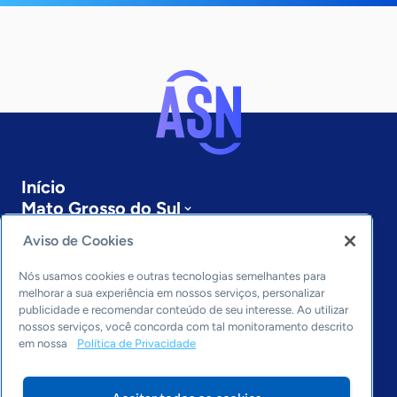
Início
Mato Grosso do Sul
Sobre a ASN
Aviso de Cookies
Últimas notícias
Entre em contato
Nós usamos cookies e outras tecnologias semelhantes para
Editorias
melhorar a sua experiência em nossos serviços, personalizar
publicidade e recomendar conteúdo de seu interesse. Ao utilizar
Economia & Política
nossos serviços, você concorda com tal monitoramento descrito
em nossa
Política de Privacidade
Inovação & Tecnologia
Cultura empreendedora
Dados