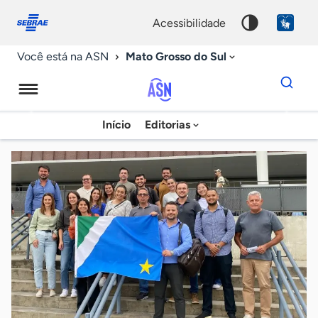
Fale
Acessibilidade
conosco
0
acessibilidade
9
Mato Grosso do Sul
Você está na ASN
Dados
para
busca
Agência
Início
Editorias
Palavra
Sebrae
chave
de
Notícias