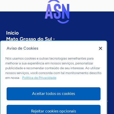
Início
Mato Grosso do Sul
Sobre a ASN
Aviso de Cookies
Últimas notícias
Entre em contato
Nós usamos cookies e outras tecnologias semelhantes para
Editorias
melhorar a sua experiência em nossos serviços, personalizar
publicidade e recomendar conteúdo de seu interesse. Ao utilizar
Economia & Política
nossos serviços, você concorda com tal monitoramento descrito
em nossa
Política de Privacidade
Inovação & Tecnologia
Cultura empreendedora
Dados
Aceitar todos os cookies
Arquivo
Rejeitar cookies opcionais