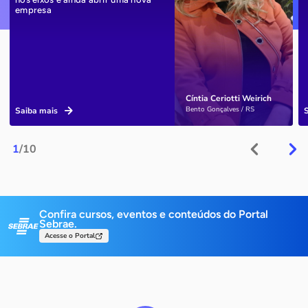
empresa
Cíntia Ceriotti Weirich
Bento Gonçalves / RS
Saiba mais
1
/10
Confira cursos, eventos e conteúdos do Portal
Sebrae.
Acesse o Portal