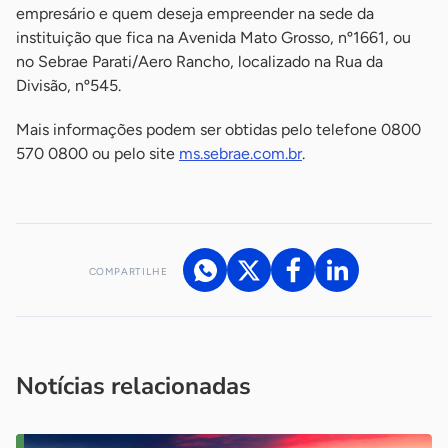
empresário e quem deseja empreender na sede da
instituição que fica na Avenida Mato Grosso, nº1661, ou
no Sebrae Parati/Aero Rancho, localizado na Rua da
Divisão, nº545.
Mais informações podem ser obtidas pelo telefone 0800
570 0800 ou pelo site
ms.sebrae.com.br
.
COMPARTILHE
Acesse nossos canais de atendimento
Ficou com alguma dúvida?
.
Se
você é um profissional da imprensa, entre em contato pelo
imprensa@sebrae.com.br
fale com a ASN em cada UF
ou
Notícias relacionadas