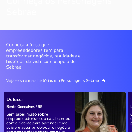
Conheça os Personagens
Sebrae
Conheça a força que
empreendedores têm para
transformar negócios, realidades e
histórias de vida, com o apoio do
Sebrae.
Veja essa e mais histórias em Personagens Sebrae
Delucci
Bento Gonçalves / RS
L
Sem saber muito sobre
empreendedorismo, o casal contou
com o Sebrae para aprender tudo
sobre o assunto, colocar o negócio
nos eixos e ainda abrir uma nova