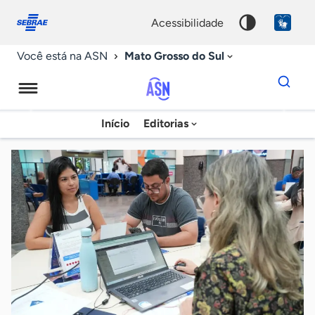
Fale
Acessibilidade
conosco
0
acessibilidade
9
Mato Grosso do Sul
Você está na ASN
Dados
para
busca
Agência
Início
Editorias
Palavra
Sebrae
chave
de
Notícias