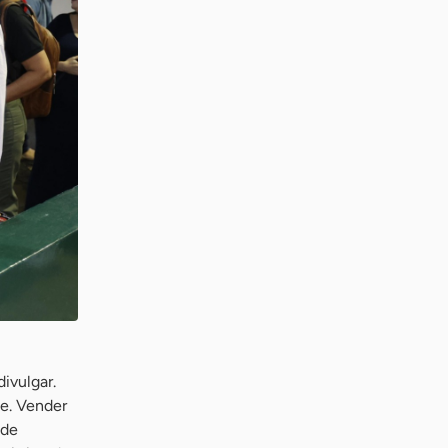
ivulgar.
ne. Vender
nde