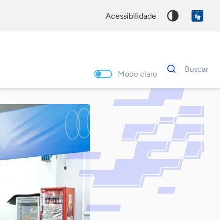
acessibilidade
Dados
Buscar
para
Modo claro
busca
Palavra
chave