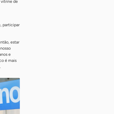
vitrine de
 participar
ntão, estar
 nosso
anos e
co é mais
.