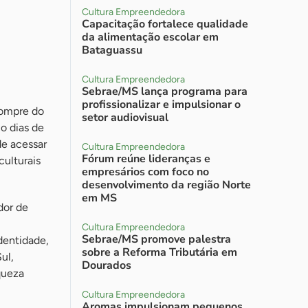
Cultura Empreendedora
Capacitação fortalece qualidade
da alimentação escolar em
Bataguassu
Cultura Empreendedora
Sebrae/MS lança programa para
profissionalizar e impulsionar o
Compre do
setor audiovisual
o dias de
de acessar
Cultura Empreendedora
Fórum reúne lideranças e
ulturais
empresários com foco no
desenvolvimento da região Norte
em MS
dor de
Cultura Empreendedora
Sebrae/MS promove palestra
identidade,
sobre a Reforma Tributária em
ul,
Dourados
queza
Cultura Empreendedora
Aromas impulsionam pequenos