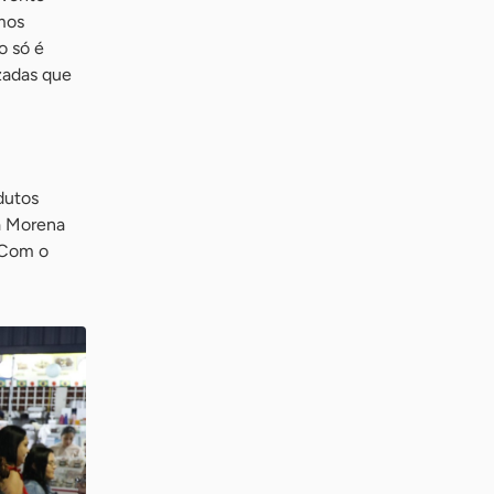
mos
o só é
zadas que
dutos
da Morena
. Com o