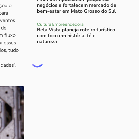
negócios e fortalecem mercado de
rçou o
bem-estar em Mato Grosso do Sul
para
eventos
Cultura Empreendedora
 de
Bela Vista planeja roteiro turístico
m fluxo
com foco em história, fé e
natureza
ui esses
ios, tudo
idades”,