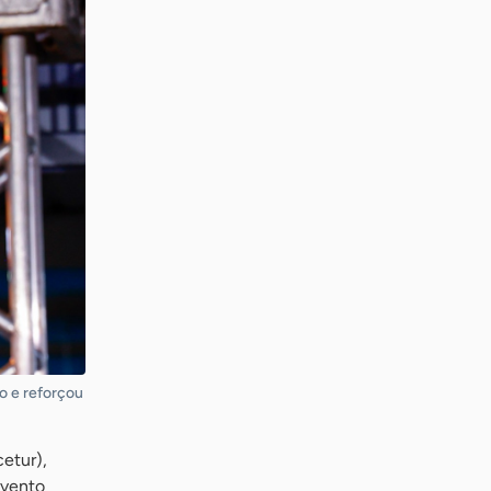
o e reforçou
etur),
evento