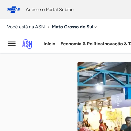
Fale
Acessibilidade
conosco
0
Acesse o Portal Sebrae
9
Mato Grosso do Sul
Você está na ASN
Início
Economia & Política
Inovação & T
Agência
Sebrae
de
Notícias