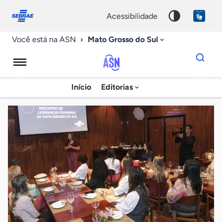
Fale
Acessibilidade
conosco
0
acessibilidade
9
Mato Grosso do Sul
Você está na ASN
Dados
para
busca
Agência
Início
Editorias
Palavra
Sebrae
chave
de
Notícias