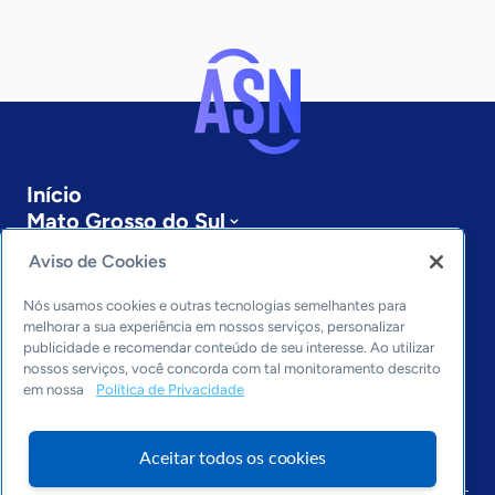
Início
Mato Grosso do Sul
Sobre a ASN
Aviso de Cookies
Últimas notícias
Entre em contato
Nós usamos cookies e outras tecnologias semelhantes para
Editorias
melhorar a sua experiência em nossos serviços, personalizar
publicidade e recomendar conteúdo de seu interesse. Ao utilizar
Economia & Política
nossos serviços, você concorda com tal monitoramento descrito
em nossa
Política de Privacidade
Inovação & Tecnologia
Cultura empreendedora
Dados
Aceitar todos os cookies
Arquivo