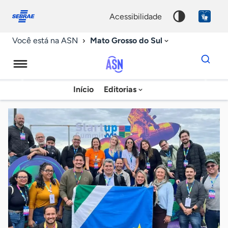
Fale
Acessibilidade
conosco
0
acessibilidade
9
Mato Grosso do Sul
Você está na ASN
Dados
para
busca
Agência
Início
Editorias
Palavra
Sebrae
chave
de
Notícias