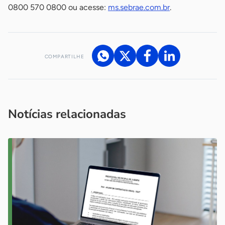
0800 570 0800 ou acesse:
ms.sebrae.com.br
.
COMPARTILHE
Acesse nossos canais de atendimento
Ficou com alguma dúvida?
.
Se
você é um profissional da imprensa, entre em contato pelo
imprensa@sebrae.com.br
fale com a ASN em cada UF
ou
Notícias relacionadas