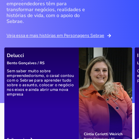
empreendedores têm para
transformar negócios, realidades e
histórias de vida, com o apoio do
Sebrae.
Veja essa e mais histórias em Personagens Sebrae
Delucci
Bento Gonçalves / RS
L
Sem saber muito sobre
empreendedorismo, o casal contou
com o Sebrae para aprender tudo
sobre o assunto, colocar o negócio
nos eixos e ainda abrir uma nova
empresa
Cíntia Ceriotti Weirich