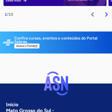
Bento Gonçalves / RS
Saiba mais
1
/10
Confira cursos, eventos e conteúdos do Portal
Sebrae.
Acesse o Portal
Início
Mato Grosso do Sul