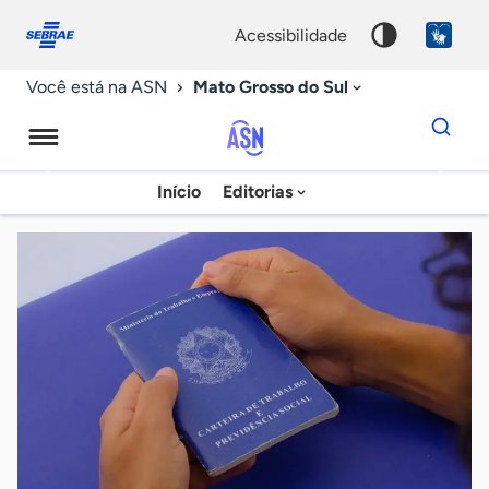
Fale
Acessibilidade
conosco
0
acessibilidade
9
Mato Grosso do Sul
Você está na ASN
Dados
para
busca
Agência
Início
Editorias
Palavra
Sebrae
chave
de
Notícias