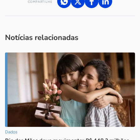
COMPARTILHE
Acesse nossos canais de atendimento
Ficou com alguma dúvida?
.
Se
você é um profissional da imprensa, entre em contato pelo
imprensa@sebrae.com.br
fale com a ASN em cada UF
ou
Notícias relacionadas
Dados