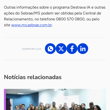
Outras informações sobre o programa Destrava IA e outras
ações do Sebrae/MS podem ser obtidas pela Central de
Relacionamento, no telefone 0800 570 0800, ou pelo
site
www.ms.sebrae.com.br
.
COMPARTILHE
Acesse nossos canais de atendimento
Ficou com alguma dúvida?
.
Se
você é um profissional da imprensa, entre em contato pelo
imprensa@sebrae.com.br
fale com a ASN em cada UF
ou
Notícias relacionadas