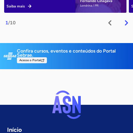
Fernando Cinagava
Londrina / PR
Saiba mais
1
/10
Confira cursos, eventos e conteúdos do Portal
Sebrae.
Acesse o Portal
Início