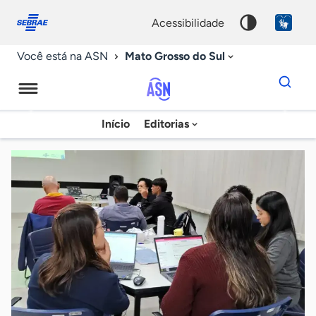
Fale
Acessibilidade
conosco
0
acessibilidade
9
Mato Grosso do Sul
Você está na ASN
Dados
para
busca
Agência
Início
Editorias
Palavra
Sebrae
chave
de
Notícias