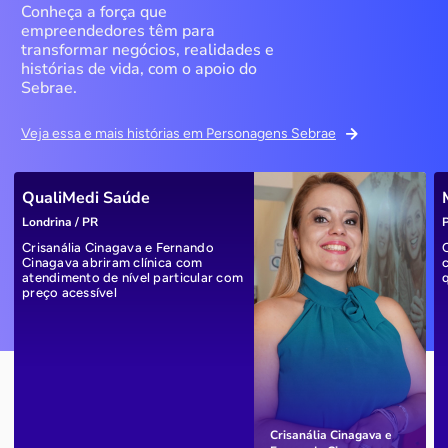
Conheça a força que
empreendedores têm para
transformar negócios, realidades e
histórias de vida, com o apoio do
Sebrae.
Veja essa e mais histórias em Personagens Sebrae
QualiMedi Saúde
Londrina / PR
P
Crisanália Cinagava e Fernando
Cinagava abriram clínica com
atendimento de nível particular com
preço acessível
Crisanália Cinagava e