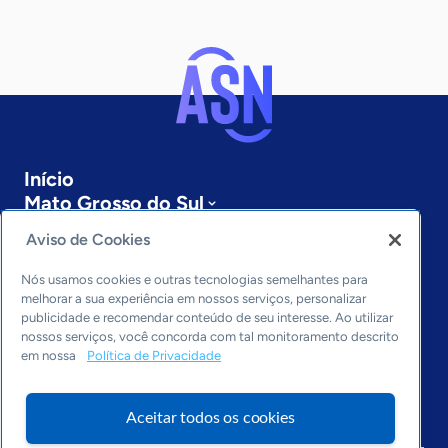
Início
Mato Grosso do Sul
Sobre a ASN
Aviso de Cookies
Últimas notícias
Entre em contato
Nós usamos cookies e outras tecnologias semelhantes para
Editorias
melhorar a sua experiência em nossos serviços, personalizar
publicidade e recomendar conteúdo de seu interesse. Ao utilizar
Economia & Política
nossos serviços, você concorda com tal monitoramento descrito
em nossa
Política de Privacidade
Inovação & Tecnologia
Cultura empreendedora
Dados
Aceitar todos os cookies
Arquivo