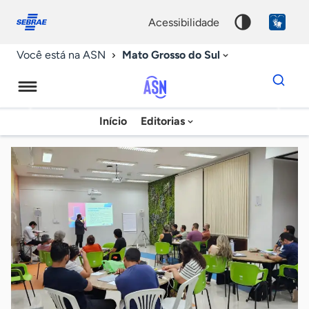
Fale
Acessibilidade
conosco
0
acessibilidade
9
Mato Grosso do Sul
Você está na ASN
Dados
para
busca
Agência
Início
Editorias
Palavra
Sebrae
chave
de
Notícias