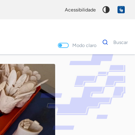
acessibilidade
Dados
Buscar
para
Modo claro
busca
Palavra
chave