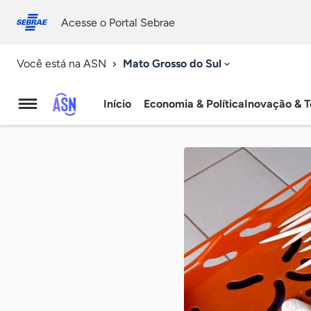
Fale
Acessibilidade
conosco
0
Acesse o Portal Sebrae
9
Mato Grosso do Sul
Você está na ASN
Início
Economia & Política
Inovação & T
Agência
Sebrae
de
Notícias