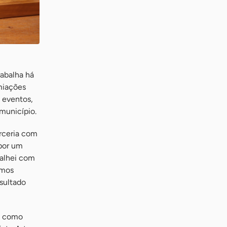
rabalha há
miações
 eventos,
município.
rceria com
 por um
balhei com
amos
esultado
a como