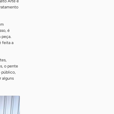
jeto Arte e
tratamento
 um
sso, é
a peça.
 feita a
tes,
s, o pente
 público,
r alguns