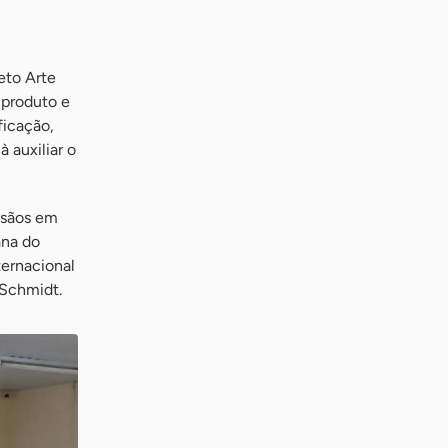
eto Arte
 produto e
ficação,
 auxiliar o
esãos em
ana do
ernacional
 Schmidt.