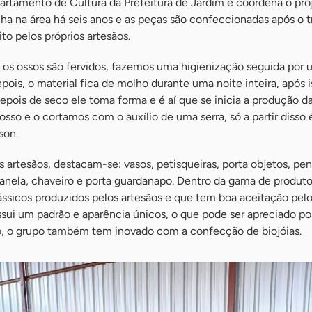
artamento de Cultura da Prefeitura de Jardim e coordena o pro
lha na área há seis anos e as peças são confeccionadas após o 
to pelos próprios artesãos.
 os ossos são fervidos, fazemos uma higienização seguida por
ois, o material fica de molho durante uma noite inteira, após i
Depois de seco ele toma forma e é aí que se inicia a produção d
o e o cortamos com o auxílio de uma serra, só a partir disso é
son.
s artesãos, destacam-se: vasos, petisqueiras, porta objetos, pen
anela, chaveiro e porta guardanapo. Dentro da gama de produto
ássicos produzidos pelos artesãos e que tem boa aceitação pelo
ui um padrão e aparência únicos, o que pode ser apreciado po
, o grupo também tem inovado com a confecção de biojóias.