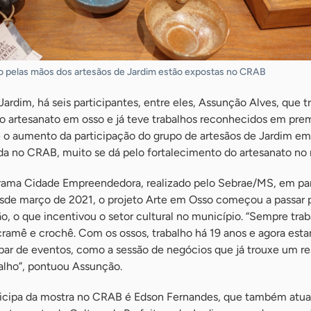
o pelas mãos dos artesãos de Jardim estão expostas no CRAB
rdim, há seis participantes, entre eles, Assunção Alves, que t
 artesanato em osso e já teve trabalhos reconhecidos em pre
ue o aumento da participação do grupo de artesãos de Jardim em
da no CRAB, muito se dá pelo fortalecimento do artesanato no 
ama Cidade Empreendedora, realizado pelo Sebrae/MS, em pa
desde março de 2021, o projeto Arte em Osso começou a passar
o, o que incentivou o setor cultural no município. “Sempre tra
ramê e crochê. Com os ossos, trabalho há 19 anos e agora est
ipar de eventos, como a sessão de negócios que já trouxe um r
balho”, pontuou Assunção.
rticipa da mostra no CRAB é Edson Fernandes, que também atu