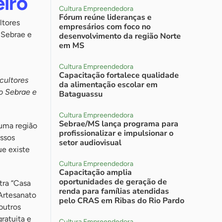
eiro
Cultura Empreendedora
Fórum reúne lideranças e
ltores
empresários com foco no
 Sebrae e
desenvolvimento da região Norte
em MS
Cultura Empreendedora
Capacitação fortalece qualidade
scultores
da alimentação escolar em
o Sebrae e
Bataguassu
Cultura Empreendedora
Sebrae/MS lança programa para
 uma região
profissionalizar e impulsionar o
ossos
setor audiovisual
ue existe
Cultura Empreendedora
Capacitação amplia
oportunidades de geração de
tra “Casa
renda para famílias atendidas
 Artesanato
pelo CRAS em Ribas do Rio Pardo
outros
ratuita e
Cultura Empreendedora