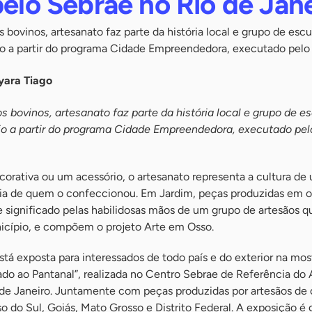
pelo Sebrae no Rio de Jan
s bovinos, artesanato faz parte da história local e grupo de escu
o a partir do programa Cidade Empreendedora, executado pelo
ayara Tiago
os bovinos, artesanato faz parte da história local e grupo de e
io a partir do programa Cidade Empreendedora, executado pel
orativa ou um acessório, o artesanato representa a cultura de
ória de quem o confeccionou. Em Jardim, peças produzidas em 
 significado pelas habilidosas mãos de um grupo de artesãos q
icípio, e compõem o projeto Arte em Osso.
stá exposta para interessados de todo país e do exterior na mos
rado ao Pantanal”, realizada no Centro Sebrae de Referência do
 de Janeiro. Juntamente com peças produzidas por artesãos de 
 do Sul, Goiás, Mato Grosso e Distrito Federal. A exposição é g