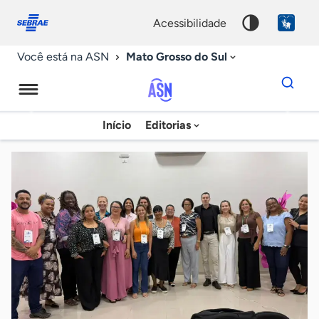
Fale
Acessibilidade
conosco
0
acessibilidade
9
Mato Grosso do Sul
Você está na ASN
Dados
para
busca
Agência
Início
Editorias
Palavra
Sebrae
chave
de
Notícias