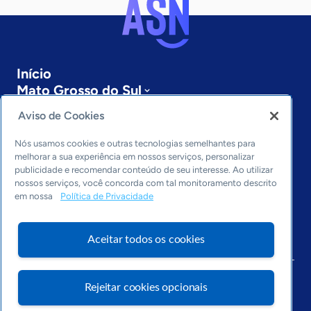
Início
Mato Grosso do Sul
Sobre a ASN
Aviso de Cookies
Últimas notícias
Entre em contato
Nós usamos cookies e outras tecnologias semelhantes para
Editorias
melhorar a sua experiência em nossos serviços, personalizar
publicidade e recomendar conteúdo de seu interesse. Ao utilizar
Economia & Política
nossos serviços, você concorda com tal monitoramento descrito
em nossa
Política de Privacidade
Inovação & Tecnologia
Cultura empreendedora
Dados
Aceitar todos os cookies
Arquivo
Rejeitar cookies opcionais