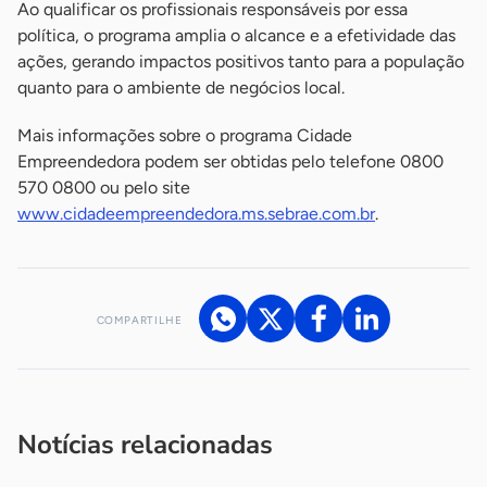
Ao qualificar os profissionais responsáveis por essa
política, o programa amplia o alcance e a efetividade das
ações, gerando impactos positivos tanto para a população
quanto para o ambiente de negócios local.
Mais informações sobre o programa Cidade
Empreendedora podem ser obtidas pelo telefone 0800
570 0800 ou pelo site
www.cidadeempreendedora.ms.sebrae.com.br
.
COMPARTILHE
Acesse nossos canais de atendimento
Ficou com alguma dúvida?
.
Se
você é um profissional da imprensa, entre em contato pelo
imprensa@sebrae.com.br
fale com a ASN em cada UF
ou
Notícias relacionadas