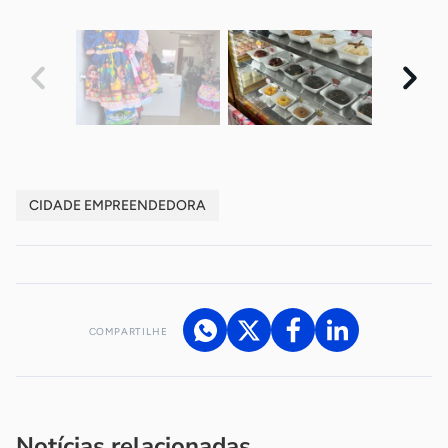
CIDADE EMPREENDEDORA
COMPARTILHE
Acesse nossos canais de atendimento
Ficou com alguma dúvida?
.
Se
você é um profissional da imprensa, entre em contato pelo
imprensa@sebrae.com.br
fale com a ASN em cada UF
ou
Notícias relacionadas