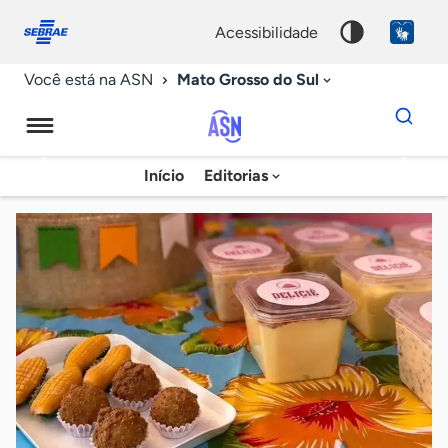
Fale
Acessibilidade
conosco
0
acessibilidade
9
Mato Grosso do Sul
Você está na ASN
Dados
para
busca
Agência
Início
Editorias
Palavra
Sebrae
chave
de
Notícias