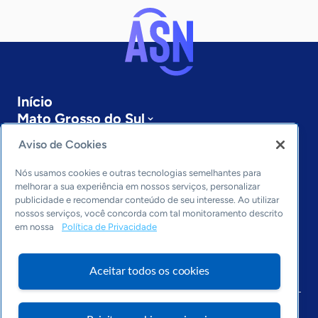
Início
Mato Grosso do Sul
Sobre a ASN
Aviso de Cookies
Últimas notícias
Entre em contato
Nós usamos cookies e outras tecnologias semelhantes para
Editorias
melhorar a sua experiência em nossos serviços, personalizar
publicidade e recomendar conteúdo de seu interesse. Ao utilizar
Economia & Política
nossos serviços, você concorda com tal monitoramento descrito
em nossa
Política de Privacidade
Inovação & Tecnologia
Cultura empreendedora
Dados
Aceitar todos os cookies
Arquivo