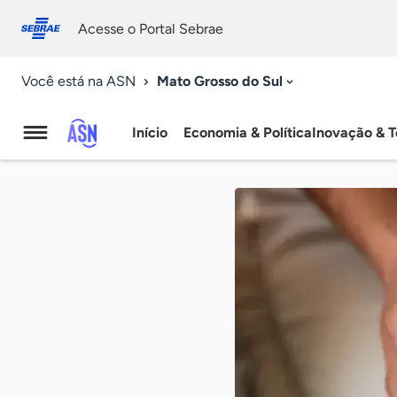
Fale
Acessibilidade
conosco
0
Acesse o Portal Sebrae
9
Mato Grosso do Sul
Você está na ASN
Início
Economia & Política
Inovação & T
Agência
Sebrae
de
Notícias