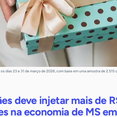
re os dias 23 e 31 de março de 2026, com base em uma amostra de 2.515
es deve injetar mais de R
es na economia de MS e