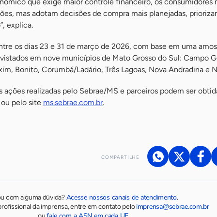
nômico que exige maior controle financeiro, os consumidores
ções, mas adotam decisões de compra mais planejadas, prioriza
, explica.
 entre os dias 23 e 31 de março de 2026, com base em uma amos
evistados em nove municípios de Mato Grosso do Sul: Campo G
im, Bonito, Corumbá/Ladário, Três Lagoas, Nova Andradina e Na
s ações realizadas pelo Sebrae/MS e parceiros podem ser obtid
ou pelo site
ms.sebrae.com.br
.
COMPARTILHE
Acesse nossos canais de atendimento
ou com alguma dúvida?
.
imprensa@sebrae.com.br
rofissional da imprensa, entre em contato pelo
fale com a ASN em cada UF
ou