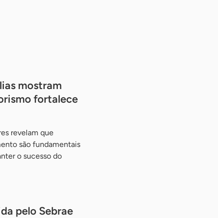
ílias mostram
rismo fortalece
ares revelam que
mento são fundamentais
anter o sucesso do
ida pelo Sebrae