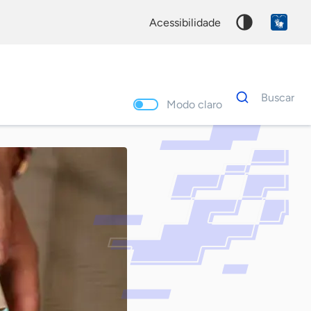
acessibilidade
Dados
Buscar
para
Modo claro
busca
Palavra
chave