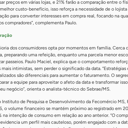
r preços em várias lojas, e 21% farão a comparação entre o fís
melhor custo-benefício, isso reforça a necessidade de o lojista 
tação para converter interesses em compra real, focando na qua
dos compradores”, complementa Paulo.
oração
oria dos consumidores opta por momentos em família. Cerca 
a, preparando uma refeição, enquanto uma parcela menor escol
izar passeios. Paulo Maciel, explica que o comportamento refor
mais intimistas, sem perder o significado da data. “Estratégias
alizados são diferenciais para aumentar o faturamento. O segre
parar a equipe para aproveitar o afeto da data e transformar iss
seu negócio”, orienta o analista-técnico do Sebrae/MS.
 Instituto de Pesquisa e Desenvolvimento da Fecomércio MS,
6, o volume financeiro se mantém próximo ao registrado em 2
% na intenção de consumo em relação ao ano anterior. “O com
evidencia um perfil mais cauteloso, porém engajado com a da