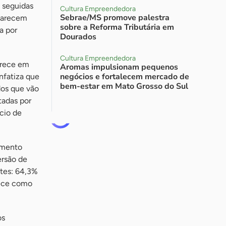
 seguidas
Cultura Empreendedora
Sebrae/MS promove palestra
aparecem
sobre a Reforma Tributária em
a por
Dourados
Cultura Empreendedora
arece em
Aromas impulsionam pequenos
negócios e fortalecem mercado de
nfatiza que
bem-estar em Mato Grosso do Sul
dos que vão
tadas por
cio de
imento
ersão de
tes: 64,3%
rece como
os