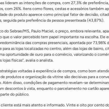
as lideram as intenções de compra, com 27,3% de preferência,
s, com 26%. Itens como flores, cestas e acessórios também 
idade do produto aparece como principal fator de decisão, citad
 seguida pela preferência da pessoa presenteada (43,87%).
co do Sebrae/MS, Paulo Maciel, o preço, embora relevante, ap
 que o valor percebido tem papel importante na escolha. Ele e
 predominância das compras presenciais, apontada por 73,98% 
ara as lojas localizadas no centro, além das lojas de bairro, ci
uma oportunidade de ouro para o comércio, valorizando o comér
lojas físicas”, avalia o analista.
stratégias voltadas à experiência de compra, como bom atend
 de produtos e organização da vitrine são decisivas para a conv
o. Além disso, condições de pagamento revelam-se determinan
am descontos à vista, enquanto o parcelamento no cartão apa
 parte do público.
 cliente está mais atento e informado. Vinte e oito por cento d