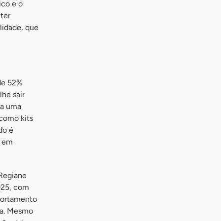
ico e o
ter
lidade, que
de 52%
he sair
ça uma
 como kits
do é
o em
 Regiane
025, com
portamento
ta. Mesmo