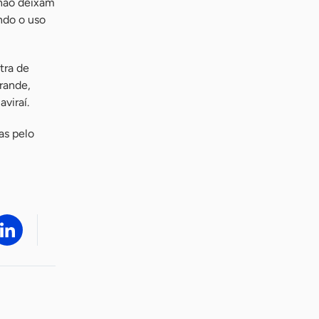
 não deixam
ndo o uso
tra de
rande,
viraí.
as pelo