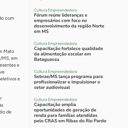
Cultura Empreendedora
Fórum reúne lideranças e
rdo com
empresários com foco no
desenvolvimento da região Norte
em MS
Cultura Empreendedora
Capacitação fortalece qualidade
em Mato
da alimentação escolar em
ae/MS, em
Bataguassu
resentes e
eve
Cultura Empreendedora
Sebrae/MS lança programa para
eletivos e
profissionalizar e impulsionar o
setor audiovisual
r
Cultura Empreendedora
Capacitação amplia
às
oportunidades de geração de
dio de
renda para famílias atendidas
pelo CRAS em Ribas do Rio Pardo