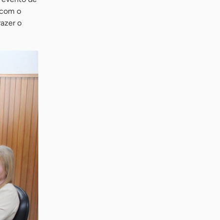
 com o
razer o