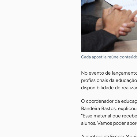
Cada apostila reúne conteúd
No evento de lançamento,
profissionais da educação
disponibilidade de realiz
O coordenador da educaçã
Bandeira Bastos, explico
“Esse material que receb
alunos. Vamos poder abord
A diretora da Escola Muni