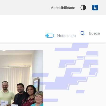
acessibilidade
Dados
Buscar
para
Modo claro
busca
Palavra
chave