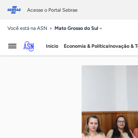
Fale
Acessibilidade
conosco
0
Acesse o Portal Sebrae
9
Mato Grosso do Sul
Você está na ASN
Início
Economia & Política
Inovação & T
Agência
Sebrae
de
Notícias