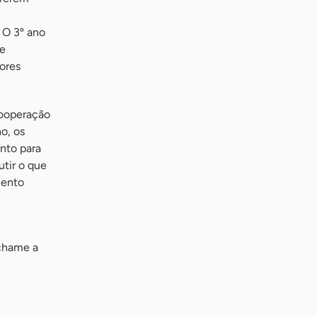
 O 3º ano
de
cores
cooperação
o, os
nto para
utir o que
mento
chame a