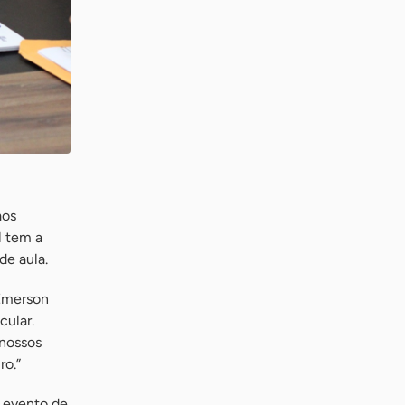
aos
l tem a
de aula.
 Emerson
cular.
 nossos
ro.”
o evento de