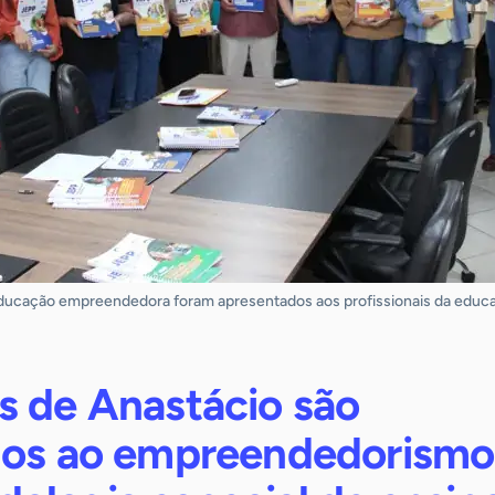
educação empreendedora foram apresentados aos profissionais da educ
s de Anastácio são
dos ao empreendedorismo