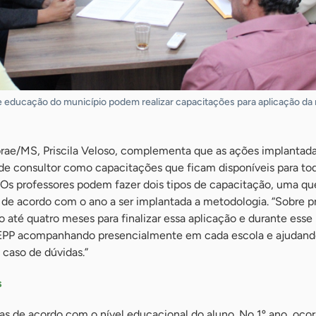
e educação do município podem realizar capacitações para aplicação da
brae/MS, Priscila Veloso, complementa que as ações implanta
 consultor como capacitações que ficam disponíveis para to
“Os professores podem fazer dois tipos de capacitação, uma qu
 de acordo com o ano a ser implantada a metodologia. “Sobre pr
até quatro meses para finalizar essa aplicação e durante esse
EPP acompanhando presencialmente em cada escola e ajudand
 caso de dúvidas.”
s
das de acordo com o nível educacional do aluno. No 1º ano, oco