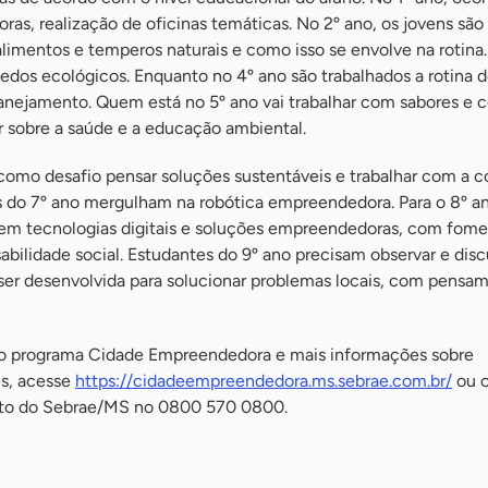
s, realização de oficinas temáticas. No 2º ano, os jovens são
alimentos e temperos naturais e como isso se envolve na rotina.
edos ecológicos. Enquanto no 4º ano são trabalhados a rotina 
planejamento. Quem está no 5º ano vai trabalhar com sabores e 
ir sobre a saúde e a educação ambiental.
como desafio pensar soluções sustentáveis e trabalhar com a 
s do 7º ano mergulham na robótica empreendedora. Para o 8º an
em tecnologias digitais e soluções empreendedoras, com fome
ilidade social. Estudantes do 9º ano precisam observar e disc
 ser desenvolvida para solucionar problemas locais, com pensa
do programa Cidade Empreendedora e mais informações sobre
es, acesse
https://cidadeempreendedora.ms.sebrae.com.br/
ou 
nto do Sebrae/MS no 0800 570 0800.