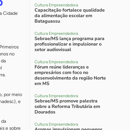
o
Cultura Empreendedora
Capacitação fortalece qualidade
ma Cidade
da alimentação escolar em
Bataguassu
Cultura Empreendedora
Sebrae/MS lança programa para
profissionalizar e impulsionar o
Primeiros
setor audiovisual
unos no
 da
Cultura Empreendedora
Fórum reúne lideranças e
l
empresários com foco no
ra.
desenvolvimento da região Norte
em MS
, por meio
Cultura Empreendedora
Sebrae/MS promove palestra
madesc), e
sobre a Reforma Tributária em
Dourados
 da
Cultura Empreendedora
is e sobre
Aromas impulsionam pequenos