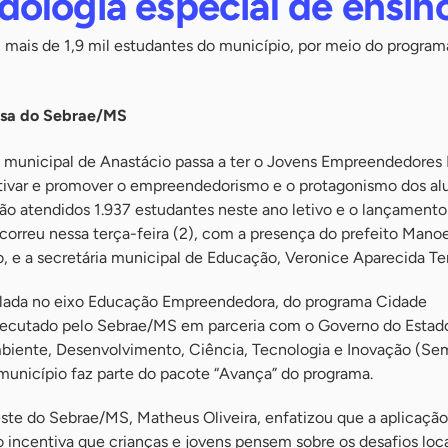
ologia especial de ensin
m mais de 1,9 mil estudantes do município, por meio do progra
nsa do Sebrae/MS
e municipal de Anastácio passa a ter o Jovens Empreendedores 
ntivar e promover o empreendedorismo e o protagonismo dos al
ão atendidos 1.937 estudantes neste ano letivo e o lançamento
correu nessa terça-feira (2), com a presença do prefeito Manoe
o, e a secretária municipal de Educação, Veronice Aparecida Ter
plada no eixo Educação Empreendedora, do programa Cidade
ecutado pelo Sebrae/MS em parceria com o Governo do Estado
biente, Desenvolvimento, Ciência, Tecnologia e Inovação (Se
 município faz parte do pacote “Avança” do programa.
ste do Sebrae/MS, Matheus Oliveira, enfatizou que a aplicação
incentiva que crianças e jovens pensem sobre os desafios loca