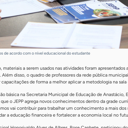
os de acordo com o nível educacional do estudante
 materiais a serem usados nas atividades foram apresentados 
. Além disso, o quadro de professores da rede pública municipa
ar capacitações de forma a melhor aplicar a metodologia na sala 
o básica na Secretaria Municipal de Educação de Anastácio,
u que o JEPP agrega novos conhecimentos dentro da grade curri
emos vai contribuir para trabalhar um conhecimento a mais dos
ar a educação financeira e fortalecer a economia local no futu
cipal Honorivaldo Alves de Albres, Rose Canhete, participou d