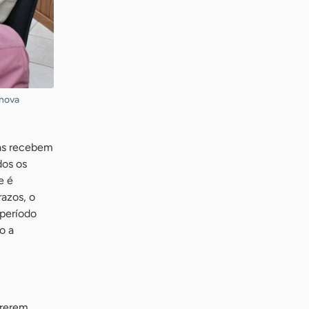
 nova
das recebem
dos os
e é
azos, o
 período
o a
rrerem