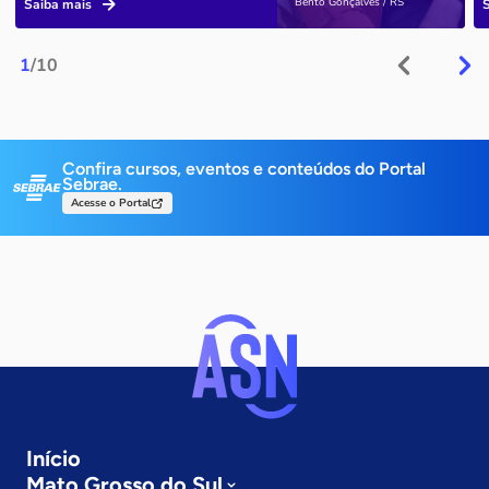
Bento Gonçalves / RS
Saiba mais
1
/10
Confira cursos, eventos e conteúdos do Portal
Sebrae.
Acesse o Portal
Início
Mato Grosso do Sul