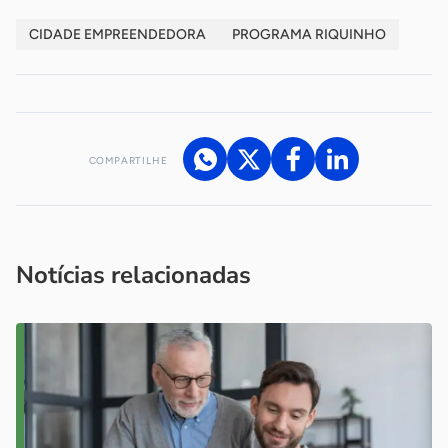
CIDADE EMPREENDEDORA
PROGRAMA RIQUINHO
COMPARTILHE
Acesse nossos canais de atendimento
Ficou com alguma dúvida?
.
Se
você é um profissional da imprensa, entre em contato pelo
imprensa@sebrae.com.br
fale com a ASN em cada UF
ou
Notícias relacionadas