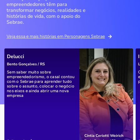
empreendedores têm para
transformar negócios, realidades e
histórias de vida, com o apoio do
Sebrae.
Veja essa e mais histórias em Personagens Sebrae
Delucci
Bento Gonçalves / RS
L
Sem saber muito sobre
empreendedorismo, o casal contou
com o Sebrae para aprender tudo
sobre o assunto, colocar o negócio
nos eixos e ainda abrir uma nova
empresa
Cíntia Ceriotti Weirich