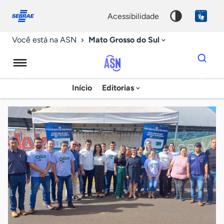
Fale
Acessibilidade
conosco
0
acessibilidade
9
Mato Grosso do Sul
Você está na ASN
Dados
para
busca
Agência
Início
Editorias
Palavra
Sebrae
chave
de
Notícias