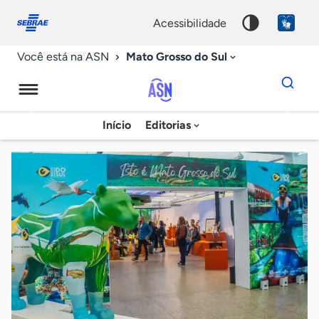
Fale
Acessibilidade
conosco
0
acessibilidade
9
Mato Grosso do Sul
Você está na ASN
Dados
para
busca
Agência
Início
Editorias
Palavra
Sebrae
chave
de
Notícias