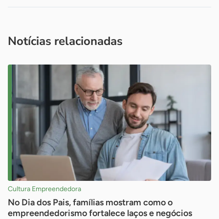
Acesse nossos canais de atendimento
Ficou com alguma dúvida?
.
Se
você é um profissional da imprensa, entre em contato pelo
imprensa@sebrae.com.br
fale com a ASN em cada UF
ou
Notícias relacionadas
Cultura Empreendedora
No Dia dos Pais, famílias mostram como o
empreendedorismo fortalece laços e negócios