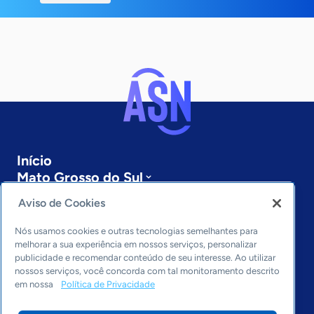
Início
Mato Grosso do Sul
Sobre a ASN
Aviso de Cookies
Últimas notícias
Entre em contato
Nós usamos cookies e outras tecnologias semelhantes para
Editorias
melhorar a sua experiência em nossos serviços, personalizar
publicidade e recomendar conteúdo de seu interesse. Ao utilizar
Economia & Política
nossos serviços, você concorda com tal monitoramento descrito
em nossa
Política de Privacidade
Inovação & Tecnologia
Cultura empreendedora