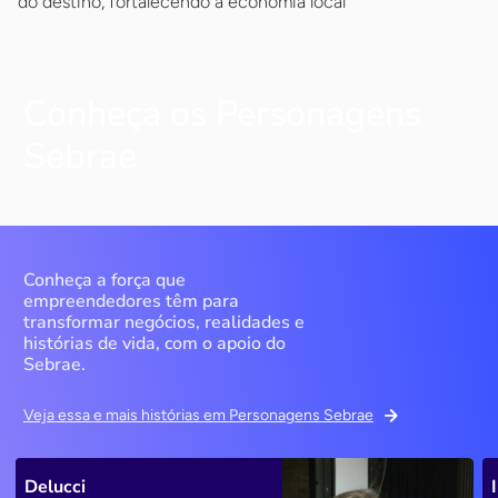
do destino, fortalecendo a economia local
Conheça os Personagens
Sebrae
Conheça a força que
empreendedores têm para
transformar negócios, realidades e
histórias de vida, com o apoio do
Sebrae.
Veja essa e mais histórias em Personagens Sebrae
Delucci