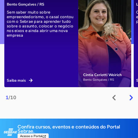
Bento Gonçalves / RS
L
Sem saber muito sobre
empreendedorismo, o casal contou
com o Sebrae para aprender tudo
sobre o assunto, colocar o negócio
nos eixos e ainda abrir uma nova
empresa
Cíntia Ceriotti Weirich
Bento Gonçalves / RS
Saiba mais
1
/10
Confira cursos, eventos e conteúdos do Portal
Sebrae.
Acesse o Portal