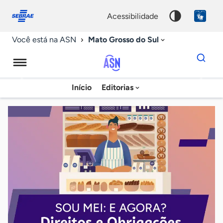
Fale
Acessibilidade
conosco
0
acessibilidade
9
Mato Grosso do Sul
Você está na ASN
Dados
para
busca
Agência
Início
Editorias
Palavra
Sebrae
chave
de
Notícias