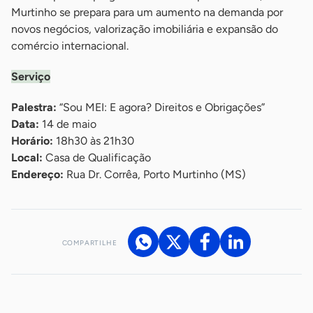
Murtinho se prepara para um aumento na demanda por
novos negócios, valorização imobiliária e expansão do
comércio internacional.
Serviço
Palestra:
“Sou MEI: E agora? Direitos e Obrigações”
Data:
14 de maio
Horário:
18h30 às 21h30
Local:
Casa de Qualificação
Endereço:
Rua Dr. Corrêa, Porto Murtinho (MS)
COMPARTILHE
Acesse nossos canais de atendimento
Ficou com alguma dúvida?
.
Se
você é um profissional da imprensa, entre em contato pelo
imprensa@sebrae.com.br
fale com a ASN em cada UF
ou