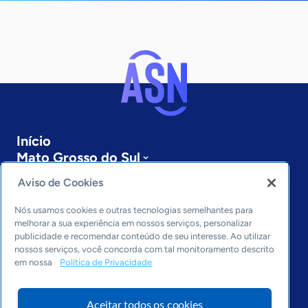
Início
Mato Grosso do Sul
Sobre a ASN
Aviso de Cookies
Últimas notícias
Entre em contato
Nós usamos cookies e outras tecnologias semelhantes para
Editorias
melhorar a sua experiência em nossos serviços, personalizar
publicidade e recomendar conteúdo de seu interesse. Ao utilizar
Economia & Política
nossos serviços, você concorda com tal monitoramento descrito
em nossa
Política de Privacidade
Inovação & Tecnologia
Cultura empreendedora
Dados
Aceitar todos os cookies