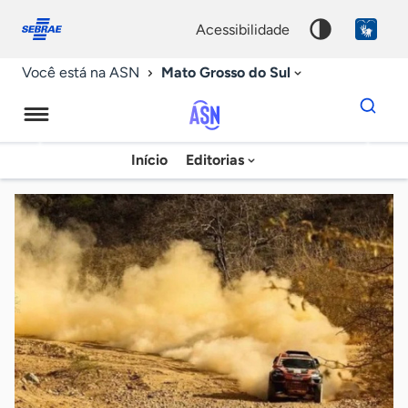
Fale
Acessibilidade
conosco
0
acessibilidade
9
Mato Grosso do Sul
Você está na ASN
Dados
para
busca
Agência
Início
Editorias
Palavra
Sebrae
chave
de
Notícias