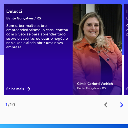
Delucci
Bento Gonçalves / RS
L
Sem saber muito sobre
empreendedorismo, o casal contou
com o Sebrae para aprender tudo
sobre o assunto, colocar o negócio
nos eixos e ainda abrir uma nova
empresa
Cíntia Ceriotti Weirich
Bento Gonçalves / RS
Saiba mais
1
/10