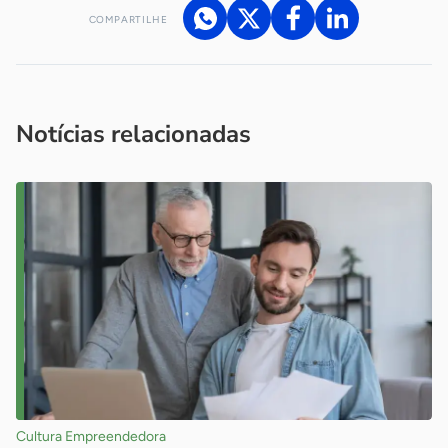
COMPARTILHE
Acesse nossos canais de atendimento
Ficou com alguma dúvida?
.
Se
você é um profissional da imprensa, entre em contato pelo
imprensa@sebrae.com.br
fale com a ASN em cada UF
ou
Notícias relacionadas
Cultura Empreendedora