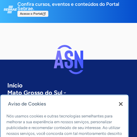
Confira cursos, eventos e conteúdos do Portal
Sebrae.
Acesse o Portal
Início
Mato Grosso do Sul
Sobre a ASN
Aviso de Cookies
Últimas notícias
Entre em contato
Nós usamos cookies e outras tecnologias semelhantes para
Editorias
melhorar a sua experiência em nossos serviços, personalizar
publicidade e recomendar conteúdo de seu interesse. Ao utilizar
Economia & Política
nossos serviços, você concorda com tal monitoramento descrito