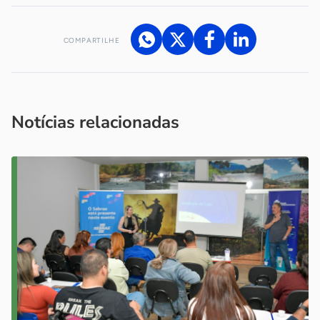
COMPARTILHE
Acesse nossos canais de atendimento
Ficou com alguma dúvida?
.
Se
você é um profissional da imprensa, entre em contato pelo
imprensa@sebrae.com.br
fale com a ASN em cada UF
ou
Notícias relacionadas