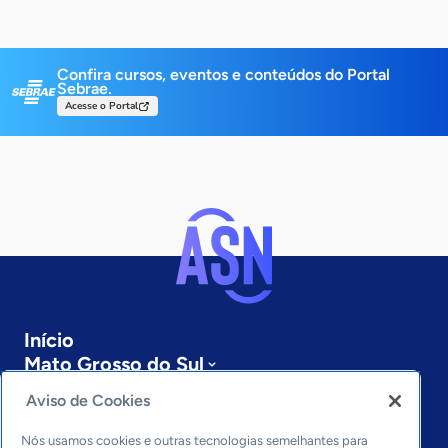
Confira cursos, eventos e conteúdos do Portal
Sebrae.
Acesse o Portal
Início
Mato Grosso do Sul
Sobre a ASN
Aviso de Cookies
Últimas notícias
Entre em contato
Nós usamos cookies e outras tecnologias semelhantes para