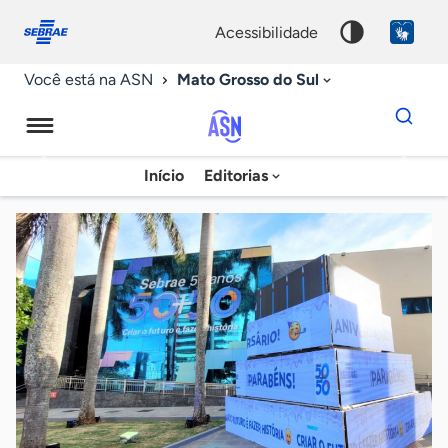
Fale
Acessibilidade
conosco
0
acessibilidade
9
Mato Grosso do Sul
Você está na ASN
Dados
para
busca
Agência
Início
Editorias
Palavra
Sebrae
chave
de
Notícias