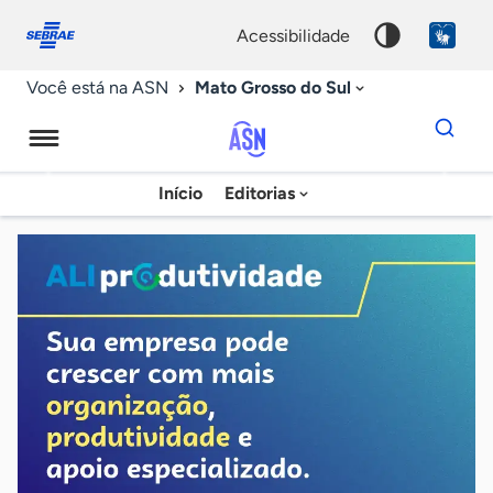
Fale
Acessibilidade
conosco
0
acessibilidade
9
Mato Grosso do Sul
Você está na ASN
Dados
para
busca
Agência
Início
Editorias
Palavra
Sebrae
chave
de
Notícias