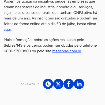
Podem participar da iniciativa, pequenas empresas que
atuam nos setores de indústria, comércio ou serviços,
sejam eles urbanos ou rurais, que tenham CNPJ ativo há
mais de um ano. As inscrições são gratuitas e podem ser
feitas de forma online até o dia 30 de julho, basta clicar
aqui
.
Mais informações sobre as ações realizadas pelo
Sebrae/MS e parceiros podem ser obtidas pelo telefone
0800 570 0800 ou pelo site
ms.sebrae.com.br
.
-
COMPARTILHE
Acesse nossos canais de atendimento
Ficou com alguma dúvida?
.
Se
você é um profissional da imprensa, entre em contato pelo