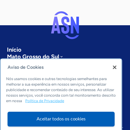
Início
Mato Grosso do Sul
Sobre a ASN
Aviso de Cookies
Últimas notícias
Entre em contato
Nós usamos cookies e outras tecnologias semelhantes para
Editorias
melhorar a sua experiência em nossos serviços, personalizar
publicidade e recomendar conteúdo de seu interesse. Ao utilizar
Economia & Política
nossos serviços, você concorda com tal monitoramento descrito
em nossa
Política de Privacidade
Inovação & Tecnologia
Cultura empreendedora
Dados
Aceitar todos os cookies
Arquivo