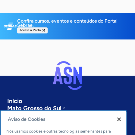
Confira cursos, eventos e conteúdos do Portal
Sebrae.
Acesse o Portal
Início
Mato Grosso do Sul
Sobre a ASN
Aviso de Cookies
Últimas notícias
Entre em contato
Nós usamos cookies e outras tecnologias semelhantes para