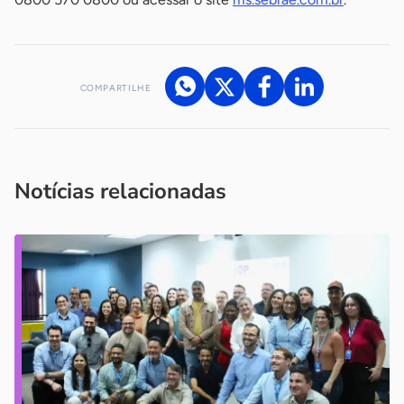
COMPARTILHE
Acesse nossos canais de atendimento
Ficou com alguma dúvida?
.
Se
você é um profissional da imprensa, entre em contato pelo
imprensa@sebrae.com.br
fale com a ASN em cada UF
ou
Notícias relacionadas