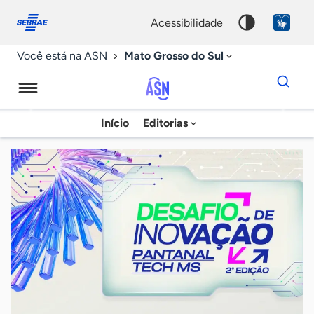
Fale
Acessibilidade
conosco
0
acessibilidade
9
Mato Grosso do Sul
Você está na ASN
Dados
para
busca
Agência
Início
Editorias
Palavra
Sebrae
chave
de
Notícias