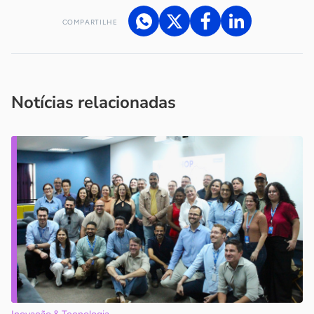
COMPARTILHE
Acesse nossos canais de atendimento
Ficou com alguma dúvida?
.
Se
você é um profissional da imprensa, entre em contato pelo
imprensa@sebrae.com.br
fale com a ASN em cada UF
ou
Notícias relacionadas