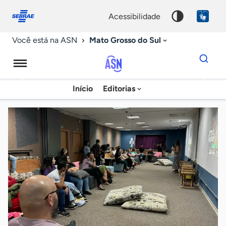
Fale
Acessibilidade
conosco
0
acessibilidade
9
Mato Grosso do Sul
Você está na ASN
Dados
para
busca
Agência
Início
Editorias
Palavra
Sebrae
chave
de
Notícias