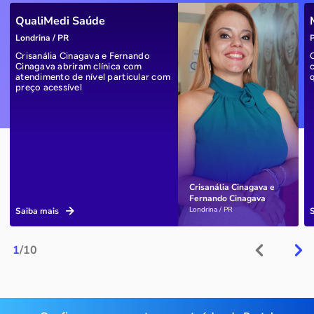
QualiMedi Saúde
Londrina / PR
P
Crisanália Cinagava e Fernando
Cinagava abriram clínica com
atendimento de nível particular com
preço acessível
Crisanália Cinagava e
Fernando Cinagava
Londrina / PR
Saiba mais
1
/10