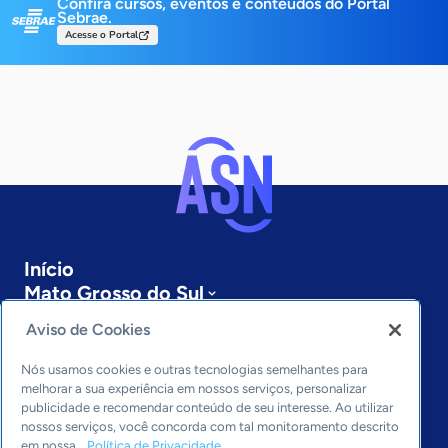
Confira cursos, eventos e conteúdos do Portal
Sebrae.
Acesse o Portal
Início
Mato Grosso do Sul
Sobre a ASN
Aviso de Cookies
Últimas notícias
Entre em contato
Nós usamos cookies e outras tecnologias semelhantes para
Editorias
melhorar a sua experiência em nossos serviços, personalizar
publicidade e recomendar conteúdo de seu interesse. Ao utilizar
Economia & Política
nossos serviços, você concorda com tal monitoramento descrito
em nossa
Política de Privacidade