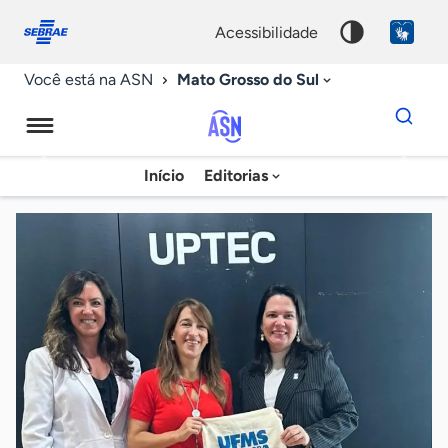
Fale
Acessibilidade
conosco
0
acessibilidade
9
Mato Grosso do Sul
Você está na ASN
Dados
para
busca
Agência
Início
Editorias
Palavra
Sebrae
chave
de
Notícias