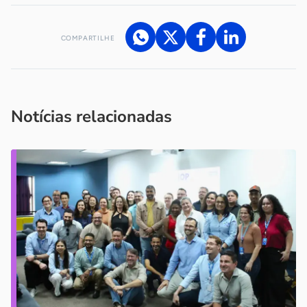
COMPARTILHE
Acesse nossos canais de atendimento
Ficou com alguma dúvida?
.
Se
você é um profissional da imprensa, entre em contato pelo
imprensa@sebrae.com.br
fale com a ASN em cada UF
ou
Notícias relacionadas